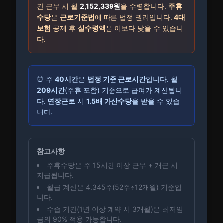
간 근무 시 월
2,152,339
원
을 수령합니다.
주휴
수당
은
근로기준법
에 따른 법정 권리입니다.
4대
보험
공제 후
실수령액
은 이보다 낮을 수 있습니
다.
⏰ 주
40시간
은
법정 기준 근로시간
입니다. 월
209시간
(주휴 포함) 기준으로 급여가 계산됩니
다.
연장근로
시
1.5배 가산수당
을 받을 수 있습
니다.
참고사항
주휴수당은 주 15시간 이상 근무 + 개근 시
지급됩니다.
월급 계산은 4.345주(52주÷12개월) 기준입
니다.
수습 기간(1년 이상 계약 시 3개월)은 최저임
금의 90% 적용 가능합니다.