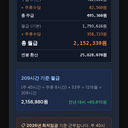
+ 주휴수당
82,560
원
총 주급
495,360
원
월급 (기본)
1,793,616
원
+ 주휴수당
358,723
원
총 월급
2,152,339
원
연봉 환산
25,828,070
원
209시간 기준 월급
(주 40시간 + 주휴 8시간) × 52주 ÷ 12개월 =
209시간
2,156,880
원
전년 대비 +
60,610
원
📋
2026
년 최저임금
기준 근무입니다. 주
40
시