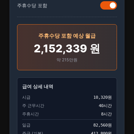
주휴수당 포함
주휴수당 포함
예상 월급
2,152,339
원
약
215만
원
급여 상세 내역
시급
10,320
원
주 근무시간
40
시간
주휴시간
8
시간
일급
82,560
원
주급 (기본)
412,800
원