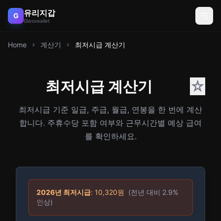
유리지갑
G
Glasswallet
Home
계산기
최저시급 계산기
최저시급 계산기
☆
최저시급 기준 일급, 주급, 월급, 연봉을 한 번에 계산
합니다. 주휴수당 포함 여부와 근무시간별 예상 급여
를 확인하세요.
2026
년 최저시급
:
10,320
원
(전년 대비
2.9
%
인상)