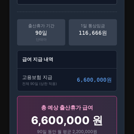
출산휴가 기간
1일 통상임금
90
일
116,666
원
단태아
급여 지급 내역
고용보험 지급
6,600,000
원
전체 90일
(상한 적용)
총 예상 출산휴가 급여
6,600,000
원
90
일 동안 월 평균
2,200,000
원