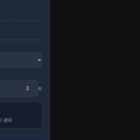
회
가 관리