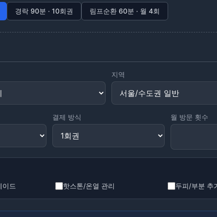
경락 90분 · 10회권
림프순환 60분 · 월 4회
지역
결제 방식
월 방문 횟수
레이드
핫스톤/온열 관리
두피/부분 추