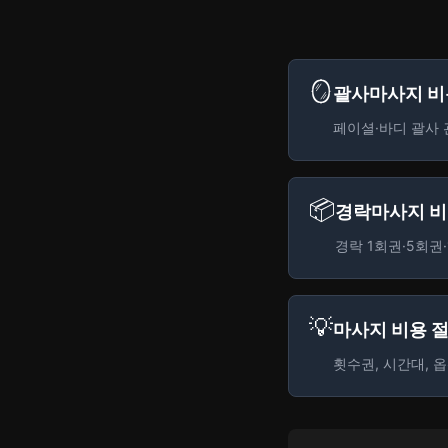
🪞
괄사마사지 비
페이셜·바디 괄사 
📦
경락마사지 비
경락 1회권·5회권
💡
마사지 비용 절
횟수권, 시간대, 