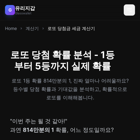
유리지갑
G
Glasswallet
Home
계산기
로또 당첨금 세금 계산기
로또 당첨 확률 분석 - 1등
부터 5등까지 실제 확률
로또 1등 확률 814만분의 1, 진짜 얼마나 어려울까요?
등수별 당첨 확률과 기대값을 분석하고, 확률적으로
로또를 이해해봅니다.
"이번 주는 될 것 같아!"
과연
814만분의 1
확률, 어느 정도일까요?