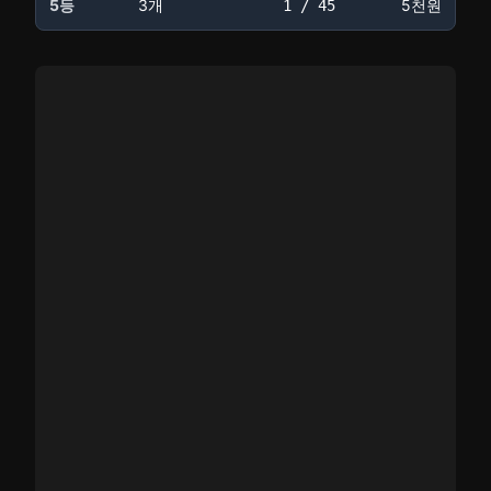
5등
3개
5천원
1 / 45