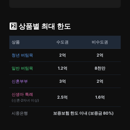
2️⃣ 상품별 최대 한도
상품
수도권
비수도권
청년 버팀목
2억
2억
일반 버팀목
1.2억
8천만
신혼부부
3억
2억
신생아 특례
2.5억
1.6억
(신혼·2자녀 이상)
시중은행
보증보험 한도 이내 (보증금 80%)