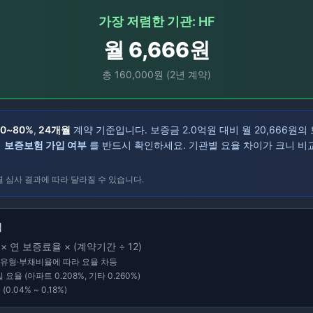
가장 저렴한 기관:
HF
월
6,666
원
총
160,000
원 (
2
년 계약)
70~80%
,
24
개월
계약 기준입니다.
보증금
2.0
억원 대비 월
20,666
원의
시
보증보험 가입 여부
를 반드시 확인하세요. 기관별 요율 차이가 크니 비
별 심사 결과에 따라 달라질 수 있습니다.
식
 연 보증료율 × (계약기간 ÷ 12)
주택유형·부채비율에 따라 요율 차등
단일 요율 (아파트
0.208
%, 기타
0.260
%)
 (
0.04
% ~
0.18
%)