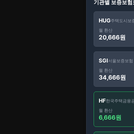
기관별 보증보험
HUG
주택도시보
월 환산
20,666
원
SGI
서울보증보험
월 환산
34,666
원
HF
한국주택금융
월 환산
6,666
원