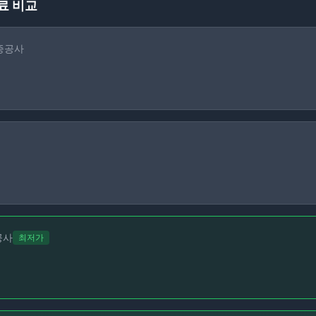
료 비교
증공사
공사
최저가