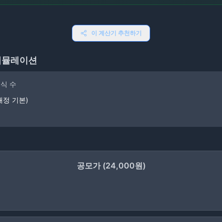
이 계산기 추천하기
 시뮬레이션
식 수
배정 기본)
공모가
(
24,000
원)