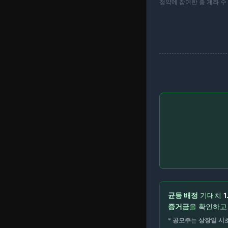
청약에 참여한 총 계좌 수
균등 배정
기대치
1
증거금
을 확인하
*
공모주
는
상장일 시