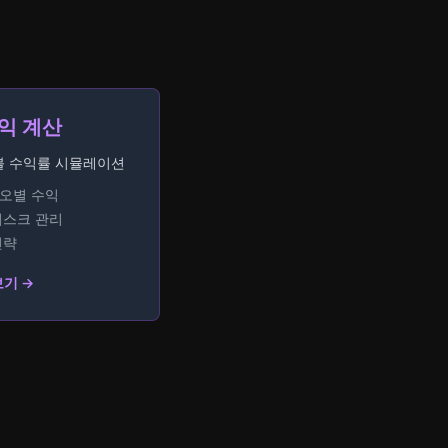
익 계산
블 수익률 시뮬레이션
리오별 수익
리스크 관리
전략
보기 →