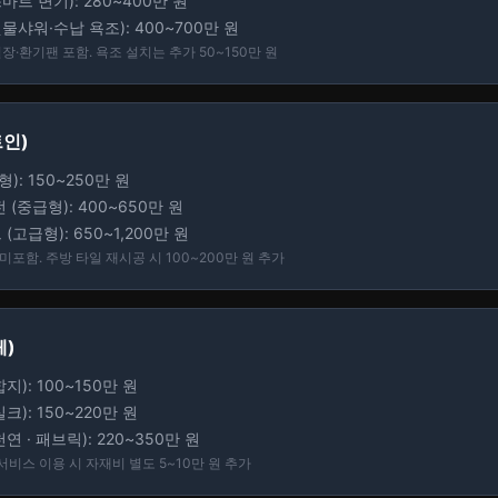
마트 변기): 280~400만 원
물샤워·수납 욕조): 400~700만 원
장·환기팬 포함. 욕조 설치는 추가 50~150만 원
트인)
): 150~250만 원
 (중급형): 400~650만 원
(고급형): 650~1,200만 원
미포함. 주방 타일 재시공 시 100~200만 원 추가
체)
지): 100~150만 원
크): 150~220만 원
연 · 패브릭): 220~350만 원
 서비스 이용 시 자재비 별도 5~10만 원 추가