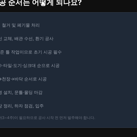
시공 순서는 어떻게 되나요?
 철거 및 폐기물 처리
 교체, 배관 수선, 환기 공사
준 틀 작업이므로 초기 시공 필수
수·타일·도기·싱크대 순으로 시공
→천장→바닥 순서로 시공
명 설치, 문틀·몰딩 마감
 정리, 하자 점검, 입주
간(3~4주)이 필요하므로 공사 시작 전 먼저 발주해야 합니다.