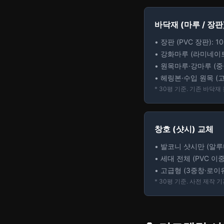
바닥재 (마루 / 장판
• 장판 (PVC 장판): 1
• 강화마루 (라미네이트)
• 원목마루·강마루 (중급
• 헤링본·수입 원목 (고
* 30평 기준. 기존 바닥재
창호 (샷시) 교체
• 발코니 샷시만 (알루미
• 세대 전체 (PVC 이중
• 고급형 (3중창·로이유리
* 30평 기준. 사전 제작