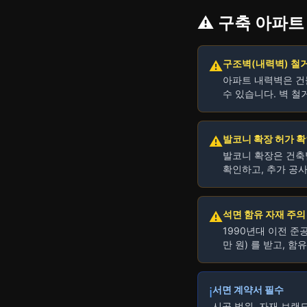
⚠️ 구축 아파
구조벽(내력벽) 철
⚠️
아파트 내력벽은 건
수 있습니다. 벽 철
발코니 확장 허가 
⚠️
발코니 확장은 건축
확인하고, 추가 공
석면 함유 자재 주의
⚠️
1990년대 이전 준
만 원) 를 받고, 
서면 계약서 필수
ℹ️
시공 범위, 자재 브랜