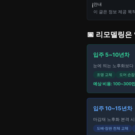
안내
ℹ️
이 글은 정보 제공 목
📅 리모델링은
입주 5~10년차
눈에 띄는 노후화보다 
조명 교체
도어 손잡
예상 비용: 100~300
입주 10~15년차
마감재 노후화 본격 시
도배·장판 전체 교체