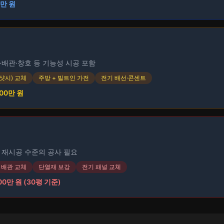
0만 원
·배관·창호 등 기능성 시공 포함
샷시) 교체
주방 + 빌트인 가전
전기 배선·콘센트
500만 원
 재시공 수준의 공사 필요
배관 교체
단열재 보강
전기 패널 교체
000만 원 (30평 기준)