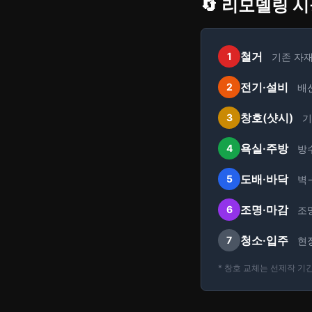
🔄 리모델링 
철거
1
기존 자재
전기·설비
2
배선
창호(샷시)
3
기
욕실·주방
4
방
도배·바닥
5
벽
조명·마감
6
조
청소·입주
7
현장
* 창호 교체는 선제작 기