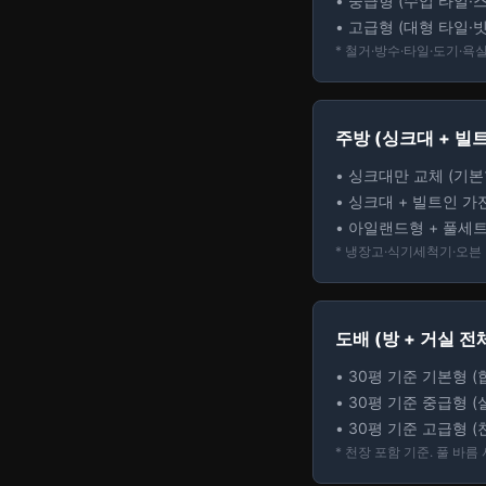
• 중급형 (수입 타일·스
• 고급형 (대형 타일·빗
* 철거·방수·타일·도기·욕실
주방 (싱크대 + 빌
• 싱크대만 교체 (기본형
• 싱크대 + 빌트인 가전
• 아일랜드형 + 풀세트 
* 냉장고·식기세척기·오븐 
도배 (방 + 거실 전
• 30평 기준 기본형 (합
• 30평 기준 중급형 (실
• 30평 기준 고급형 (천
* 천장 포함 기준. 풀 바름