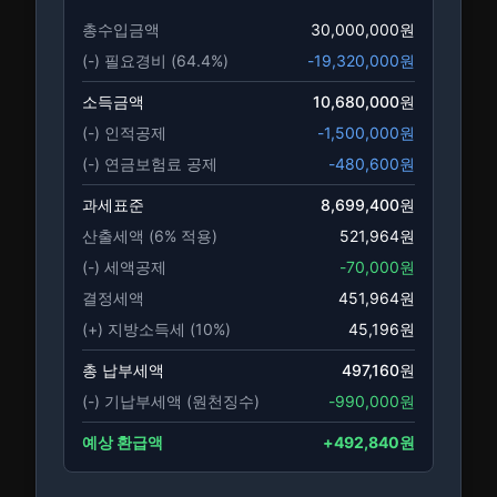
총수입금액
30,000,000
원
(-) 필요경비 (
64.4
%)
-
19,320,000
원
소득금액
10,680,000
원
(-) 인적공제
-
1,500,000
원
(-) 연금보험료 공제
-
480,600
원
과세표준
8,699,400
원
산출세액 (
6
% 적용)
521,964
원
(-) 세액공제
-
70,000
원
결정세액
451,964
원
(+) 지방소득세 (10%)
45,196
원
총 납부세액
497,160
원
(-) 기납부세액 (원천징수)
-
990,000
원
예상 환급액
+
492,840
원