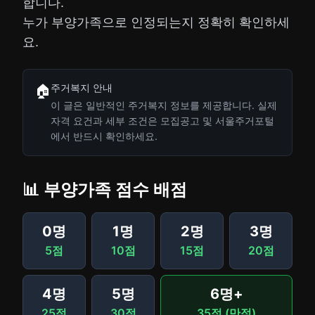
합니다.
누가 부양가족으로 인정되는지 정확히 확인하세
요.
주거복지 안내
🏠
이 글은 일반적인 주거복지 정보를 제공합니다. 실제
자격 요건과 세부 조건은 모집공고 및 서울주거포털
에서 반드시 확인하세요.
📊 부양가족 점수 배점
0명
1명
2명
3명
5점
10점
15점
20점
4명
5명
6명+
25점
30점
35점 (만점)