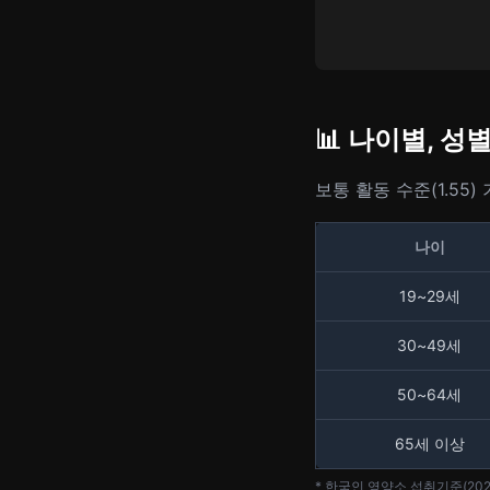
📊 나이별, 
보통 활동 수준(1.55)
나이
19~29세
30~49세
50~64세
65세 이상
* 한국인 영양소 섭취기준(202