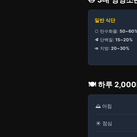
일반 식단
🍞 탄수화물:
50~60
🥩 단백질:
15~20%
🥑 지방:
20~30%
🍽️ 하루 2,00
🌅 아침
☀️ 점심