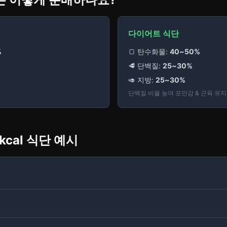
다이어트 식단
%
🍞 탄수화물:
40~50%
🥩 단백질:
25~30%
🥑 지방:
25~30%
단백질 비율 높여 포만감 & 근육 유지
0kcal 식단 예시