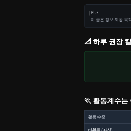
안내
ℹ️
이 글은 정보 제공 목
📐 하루 권장
🏃 활동계수는
활동 수준
비활동 (좌식)