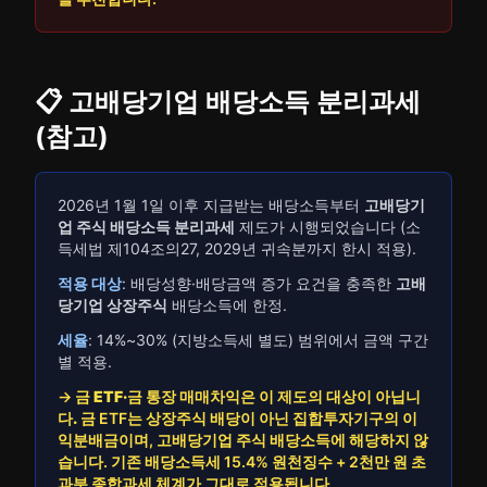
📋 고배당기업 배당소득 분리과세
(참고)
2026년 1월 1일 이후 지급받는 배당소득부터
고배당기
업 주식 배당소득 분리과세
제도가 시행되었습니다 (소
득세법 제104조의27, 2029년 귀속분까지 한시 적용).
적용 대상
: 배당성향·배당금액 증가 요건을 충족한
고배
당기업 상장주식
배당소득에 한정.
세율
: 14%~30% (지방소득세 별도) 범위에서 금액 구간
별 적용.
→
금 ETF·금 통장 매매차익은 이 제도의 대상이 아닙니
다.
금 ETF는 상장주식 배당이 아닌 집합투자기구의 이
익분배금이며, 고배당기업 주식 배당소득에 해당하지 않
습니다. 기존 배당소득세 15.4% 원천징수 + 2천만 원 초
과분 종합과세 체계가 그대로 적용됩니다.