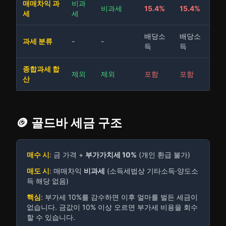
매매차익 과
비과
비과세
15.4%
15.4%
세
세
배당소
배당소
과세 분류
-
-
득
득
종합과세 합
제외
제외
포함
포함
산
🪙 골드바 세금 구조
매수 시
: 금 가격 +
부가가치세 10%
(개인 환급 불가)
매도 시
: 매매차익
비과세
(소득세법상 기타소득·양도소
득 해당 없음)
핵심
: 부가세 10%를 감수하면 이후 얼마를 벌든 세금이
없습니다. 금값이 10% 이상 오르면 부가세 비용을 회수
할 수 있습니다.