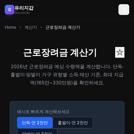
유리지갑
G
Glasswallet
Home
계산기
근로장려금 계산기
근로장려금 계산기
☆
2026년 근로장려금 예상 수령액을 계산합니다. 단독·
홑벌이·맞벌이 가구 유형별 소득·재산 기준, 최대 지급
액(165만~330만원)을 확인하세요.
예시로 빠르게 계산해보세요
단독·연 2천만
홑벌이·연 2천만
맞벌이·연 3천만