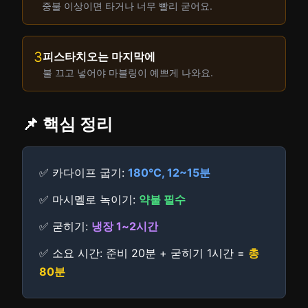
중불 이상이면 타거나 너무 빨리 굳어요.
3
피스타치오는 마지막에
불 끄고 넣어야 마블링이 예쁘게 나와요.
📌 핵심 정리
✅ 카다이프 굽기:
180°C, 12~15분
✅ 마시멜로 녹이기:
약불 필수
✅ 굳히기:
냉장 1~2시간
✅ 소요 시간: 준비 20분 + 굳히기 1시간 =
총
80분