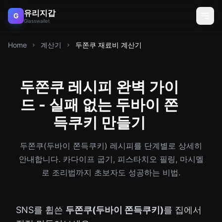
유리지갑
G
Glasswallet
Home
계산기
두쫀쿠 재료비 계산기
두쫀쿠 레시피 완벽 가이
드 - 실패 없는 두바이 쫀
득쿠키 만들기
두쫀쿠(두바이 쫀득쿠키) 레시피를 단계별로 상세히
안내합니다. 카다이프 굽기, 피스타치오 필링, 마시멜
로 조리법까지 초보자도 성공하는 비법.
SNS를 휩쓴
두쫀쿠(두바이 쫀득쿠키)
를 집에서