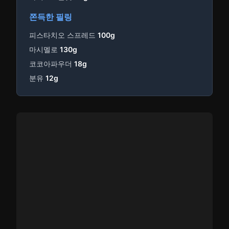
쫀득한 필링
피스타치오 스프레드
100g
마시멜로
130g
코코아파우더
18g
분유
12g