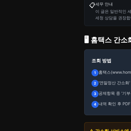
세무 안내
📋
이 글은 일반적인 세
세청 상담을 권장합
🖥️ 홈택스 간
조회 방법
홈택스(www.hom
1
'연말정산 간소화'
2
공제항목 중 '기부
3
내역 확인 후 PD
4