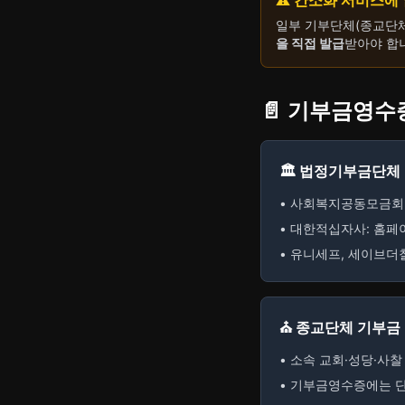
⚠️ 간소화 서비스에
일부 기부단체(종교단체
을 직접 발급
받아야 합
📄 기부금영수
🏛️ 법정기부금단체 
• 사회복지공동모금회
• 대한적십자사: 홈
• 유니세프, 세이브더
⛪ 종교단체 기부금
• 소속 교회·성당·사찰
• 기부금영수증에는 단