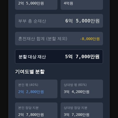
2억 5,000만
원
4억
원
6억 5,000만
원
부부 총 순재산
혼전재산 합계 (분할 제외)
-
8,000만
원
5억 7,000만
원
분할 대상 재산
기여도별 분할
본인 몫 (
40
%)
상대방 몫 (
60
%)
2억 2,800만
원
3억 4,200만
원
본인 정당 지분
상대방 정당 지분
2억 7,800만
원
3억 7,200만
원