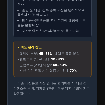
행사
혼인 전 재산, 상속·증여 재산은 원칙적으로
특유재산
(분할 제외)
퇴직금·국민연금도 혼인 기간에 해당하는 부
분은
분할 대상
재산분할은
위자료와 별도
로 청구 가능
기여도 판례 참고
- 맞벌이 부부:
45~55%
(대체로 균등 분할)
- 전업주부 (10~15년):
30~40%
- 전업주부 (20년 이상):
40~50%
- 재산 형성 직접 기여 입증 시: 최대
70%
이 이혼 재산분할 계산 결과는 협의이혼 시 재산 정리,
이혼소송 준비, 위자료·양육비 청구 계획 수립에 자주
활용됩니다.