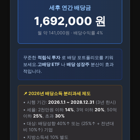
세후 연간 배당금
1,692,000
원
월 약
141,000
원 · 배당수익률
4
%
꾸준한
적립식 투자
로 배당 포트폴리오를 키워
보세요.
고배당 ETF
나
배당 성장주
분산이 효과
적입니다.
📌 2026년 배당소득 분리과세 제도
• 시행 기간:
2026.1.1 ~ 2028.12.31
(3년 한시)
• 세율: 2천만원 이하
14%
, 3억 이하
20%
, 50억
이하
25%
, 초과
30%
• 대상: 배당성향 40%↑ 또는 (25%↑ + 전년대
비 10%↑) 기업
• 지방소득세 10% 별도