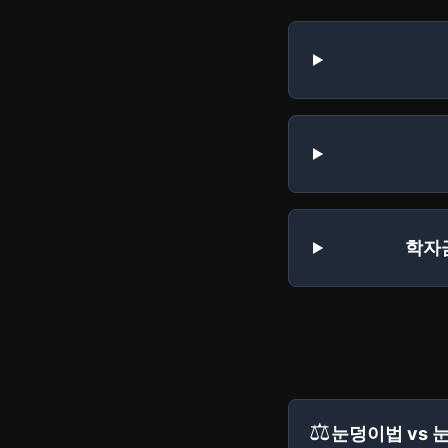
학자
⚖️
눈덩이법 vs 