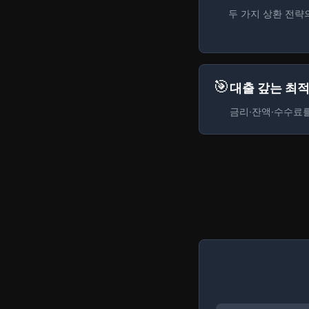
두 가지 상환 전략
🎯
대출 갚는 최
금리·잔액·수수료