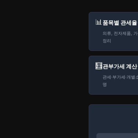
📊
품목별 관세율
의류, 전자제품, 가
정리
🧮
관부가세 계산
관세·부가세·개별소
명