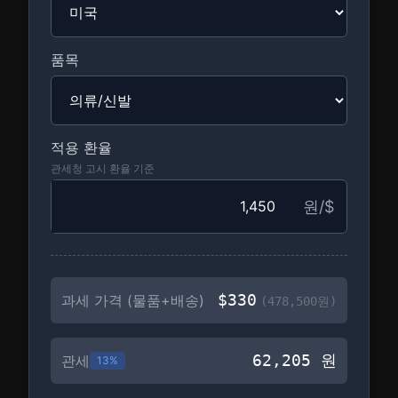
품목
적용 환율
관세청 고시 환율 기준
원/$
$
330
과세 가격 (물품+배송)
(
478,500
원)
62,205
원
관세
13
%