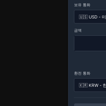
보유 통화
금액
환전 통화