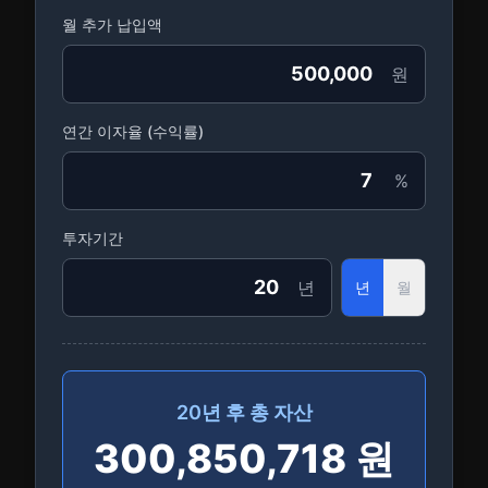
월 추가 납입액
원
연간 이자율 (수익률)
%
투자기간
년
년
월
20
년
후 총 자산
300,850,718
원