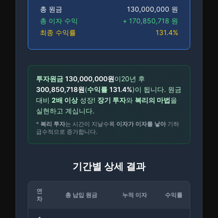
총 원금
130,000,000
원
총 이자 수익
+
170,850,718
원
최종 수익률
131.4
%
투자원금
130,000,000
원
이
20
년 후
300,850,718
원
(
수익률
131.4
%
)이 됩니다.
원금
대비
2배 이상
성장!
장기 투자
와
복리의 마법
을
실현하고 계십니다.
*
복리 투자
는 시간이 지날수록
이자가 이자를 낳아
기하
급수적으로 증가합니다.
기간별 상세 결과
연
총 납입 원금
누적 이자
수익률
기
차