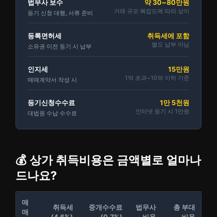
법무사 보수
약 30~80만원
거래 규모·복잡도에 따라 상이
등기 신청 대행, 서류 준비
등록면허세
취득세에 포함
별도 납부 아님
소유권 이전 등기 시 납부
인지세
15만원
1억 초과~10억 이하 기준
매매계약서 작성 시
등기신청수수료
1만 5천원
인터넷 등기 시 1만원
대법원 수납 수수료
💰 상가 취득비용은 금액별로 얼마나
드나요?
매
취득세
중개수수료
법무사
총 부대
매
(4.6%)
(0.7%)
비용
비용