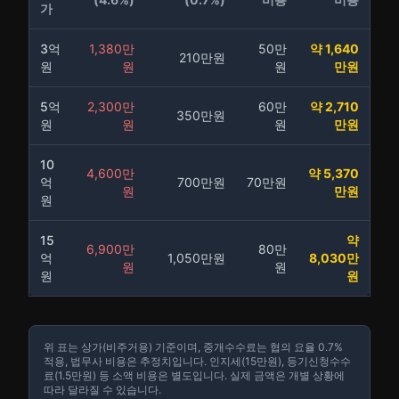
가
3억
1,380만
50만
약 1,640
210만원
원
원
원
만원
5억
2,300만
60만
약 2,710
350만원
원
원
원
만원
10
4,600만
약 5,370
억
700만원
70만원
원
만원
원
15
약
6,900만
80만
억
1,050만원
8,030만
원
원
원
원
위 표는 상가(비주거용) 기준이며, 중개수수료는 협의 요율 0.7%
적용, 법무사 비용은 추정치입니다. 인지세(15만원), 등기신청수수
료(1.5만원) 등 소액 비용은 별도입니다. 실제 금액은 개별 상황에
따라 달라질 수 있습니다.