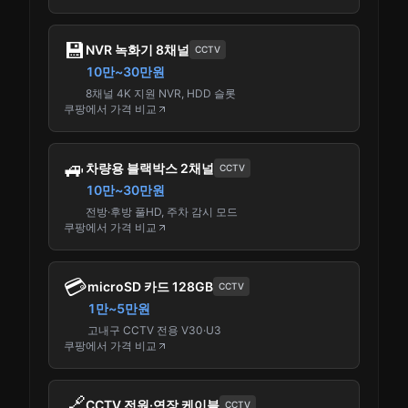
💾
NVR 녹화기 8채널
CCTV
10만~30만원
8채널 4K 지원 NVR, HDD 슬롯
쿠팡에서 가격 비교
🚙
차량용 블랙박스 2채널
CCTV
10만~30만원
전방·후방 풀HD, 주차 감시 모드
쿠팡에서 가격 비교
💳
microSD 카드 128GB
CCTV
1만~5만원
고내구 CCTV 전용 V30·U3
쿠팡에서 가격 비교
🔗
CCTV 전원·연장 케이블
CCTV