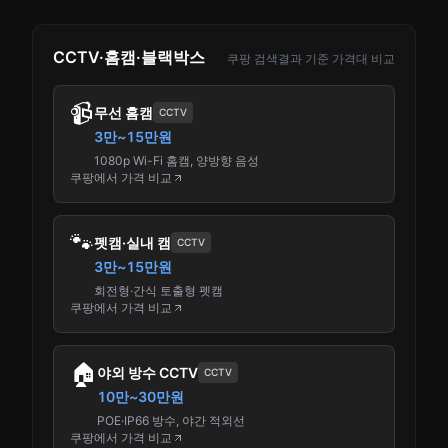
CCTV·홈캠·블랙박스
쿠팡 검색결과 기준 가격대 비교
📹
무선 홈캠
CCTV
3만~15만원
1080p Wi-Fi 홈캠, 양방향 음성
쿠팡에서 가격 비교
🐾
펫캠·실내 캠
CCTV
3만~15만원
회전형·간식 토출형 펫캠
쿠팡에서 가격 비교
🏠
야외 방수 CCTV
CCTV
10만~30만원
POE·IP66 방수, 야간 적외선
쿠팡에서 가격 비교