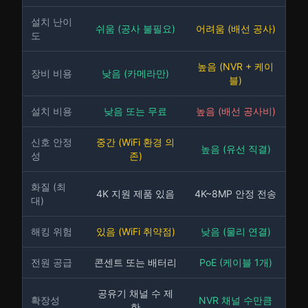
설치 난이
쉬움 (공사 불필요)
어려움 (배선 공사)
도
높음 (NVR + 케이
장비 비용
낮음 (카메라만)
블)
설치 비용
낮음 또는 무료
높음 (배선 공사비)
신호 안정
중간 (WiFi 환경 의
높음 (유선 직결)
성
존)
화질 (최
4K 지원 제품 있음
4K~8MP 안정 전송
대)
해킹 위험
있음 (WiFi 취약점)
낮음 (물리 연결)
전원 공급
콘센트 또는 배터리
PoE (케이블 1개)
공유기 채널 수 제
확장성
NVR 채널 수만큼
한