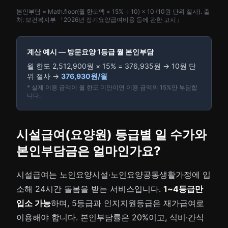
본인부담 = Math.floor(월 한도액 × 15% ÷ 10) × 10 (10원 단위 절사). 출
처: 보건복지부 「2026년 장기요양급여비용 등에 관한 고시」
계산 예시 — 방문요양 1등급 월 본인부담
월 한도 2,512,900원 × 15% = 376,935원 → 10원 단
위 절사 →
376,930원/월
* 실제 이용 금액이 월 한도 미만이면 이용 금액의 15%만 부담합
니다.
시설급여(요양원) 등급별 일 수가와
본인부담금은 얼마인가요?
시설급여는 노인요양시설·노인요양공동생활가정에 입
소해 24시간 돌봄을 받는 서비스입니다.
1~4등급만
입소 가능
하며, 5등급과 인지지원등급은 재가급여로
이용해야 합니다. 본인부담률은 20%이고, 식비·간식