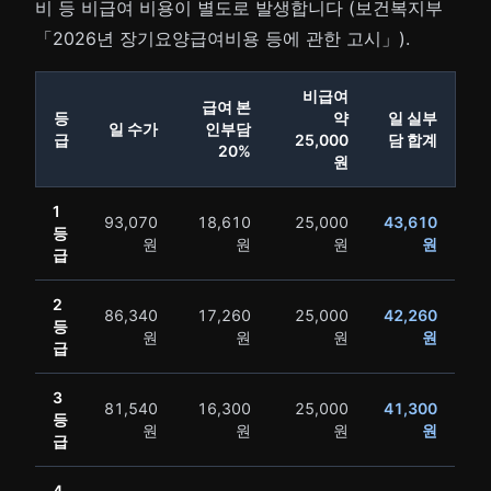
비 등 비급여 비용이 별도로 발생합니다 (보건복지부
「2026년 장기요양급여비용 등에 관한 고시」).
비급여
급여 본
등
약
일 실부
일 수가
인부담
급
25,000
담 합계
20%
원
1
93,070
18,610
25,000
43,610
등
원
원
원
원
급
2
86,340
17,260
25,000
42,260
등
원
원
원
원
급
3
81,540
16,300
25,000
41,300
등
원
원
원
원
급
4