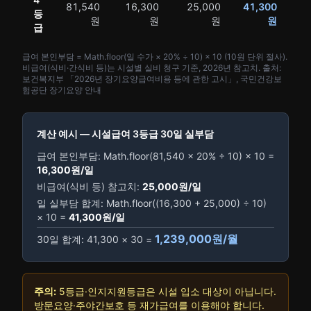
81,540
16,300
25,000
41,300
등
원
원
원
원
급
급여 본인부담 = Math.floor(일 수가 × 20% ÷ 10) × 10 (10원 단위 절사).
비급여(식비·간식비 등)는 시설별 실비 청구 기준, 2026년 참고치. 출처:
보건복지부 「2026년 장기요양급여비용 등에 관한 고시」, 국민건강보
험공단 장기요양 안내
계산 예시 — 시설급여 3등급 30일 실부담
급여 본인부담: Math.floor(81,540 × 20% ÷ 10) × 10 =
16,300원/일
비급여(식비 등) 참고치:
25,000원/일
일 실부담 합계: Math.floor((16,300 + 25,000) ÷ 10)
× 10 =
41,300원/일
1,239,000원/월
30일 합계: 41,300 × 30 =
주의:
5등급·인지지원등급은 시설 입소 대상이 아닙니다.
방문요양·주야간보호 등 재가급여를 이용해야 합니다.