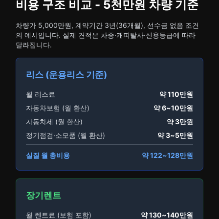
비용 구조 비교 - 5천만원 차량 기준
차량가 5,000만원, 계약기간 3년(36개월), 선수금 없음 조건
의 예시입니다. 실제 견적은 차종·캐피탈사·신용등급에 따라
달라집니다.
리스 (운용리스 기준)
월 리스료
약 110만원
자동차보험 (월 환산)
약 6~10만원
자동차세 (월 환산)
약 3만원
정기점검·소모품 (월 환산)
약 3~5만원
실질 월 총비용
약 122~128만원
장기렌트
월 렌트료 (보험 포함)
약 130~140만원