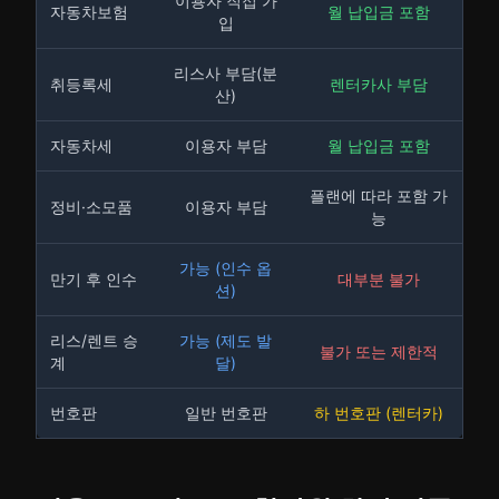
이용자 직접 가
자동차보험
월 납입금 포함
입
리스사 부담(분
취등록세
렌터카사 부담
산)
자동차세
이용자 부담
월 납입금 포함
플랜에 따라 포함 가
정비·소모품
이용자 부담
능
가능 (인수 옵
만기 후 인수
대부분 불가
션)
리스/렌트 승
가능 (제도 발
불가 또는 제한적
계
달)
번호판
일반 번호판
하 번호판 (렌터카)