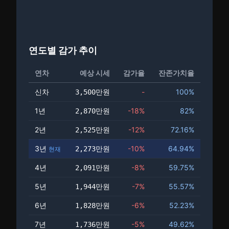
연도별 감가 추이
연차
예상 시세
감가율
잔존가치율
신차
-
100
%
3,500만
원
1년
-18%
82
%
2,870만
원
2년
-12%
72.16
%
2,525만
원
3년
-10%
64.94
%
2,273만
원
현재
4년
-8%
59.75
%
2,091만
원
5년
-7%
55.57
%
1,944만
원
6년
-6%
52.23
%
1,828만
원
7년
-5%
49.62
%
1,736만
원