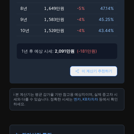
8년
-5%
47.14
%
1,649만
원
9년
-4%
45.25
%
1,583만
원
10년
-4%
43.44
%
1,520만
원
1년 후 예상 시세:
2,091만
원
(-
181만
원)
이 계산기 추천하기
ℹ️ 본 계산기는 평균 감가율 기반 참고용 예상치이며, 실제 중고차 시
세와 다를 수 있습니다. 정확한 시세는
엔카
,
KB차차차
등에서 확인
하세요.