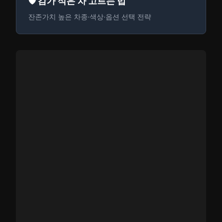
🛡️ 감가 적은 차 고르는 법
잔존가치 높은 차종·색상·옵션 선택 전략