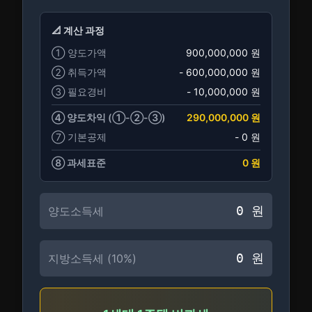
📐 계산 과정
① 양도가액
900,000,000
원
② 취득가액
-
600,000,000
원
③ 필요경비
-
10,000,000
원
④ 양도차익 (①-②-③)
290,000,000
원
⑦ 기본공제
-
0
원
⑧ 과세표준
0
원
0
원
양도소득세
0
원
지방소득세 (10%)