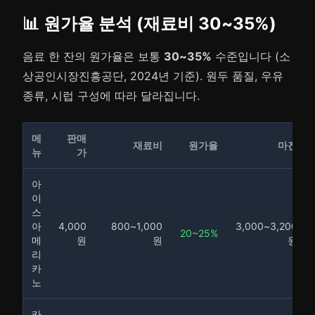
📊 원가율 분석 (재료비 30~35%)
음료 한 잔의 원가율은 보통
30~35%
수준입니다 (소
상공인시장진흥공단, 2024년 기준). 원두 품질, 우유
종류, 시럽 구성에 따라 달라집니다.
메
판매
재료비
원가율
마진
뉴
가
아
이
스
아
4,000
800~1,000
3,000~3,200
20~25%
메
원
원
원
리
카
노
카