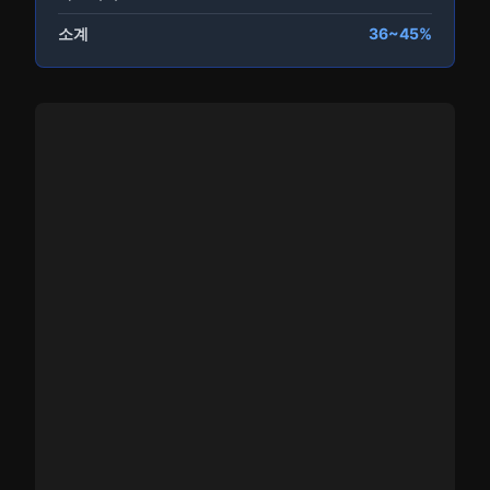
소계
36~45%