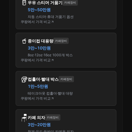
🥛
우유 스티머 거품기
카페장비
5만~50만원
자동 스티머·휴대 거품기 옵션
쿠팡에서 가격 비교
🥤
종이컵 대용량
카페장비
3만~10만원
8oz·12oz·16oz 1000개 박스
쿠팡에서 가격 비교
🥡
컵홀더·빨대 박스
카페장비
1만~5만원
테이크아웃 컵홀더·빨대 대량
쿠팡에서 가격 비교
🪑
카페 의자
카페장비
3만~20만원
철제·우드·등받이 카페용 의자