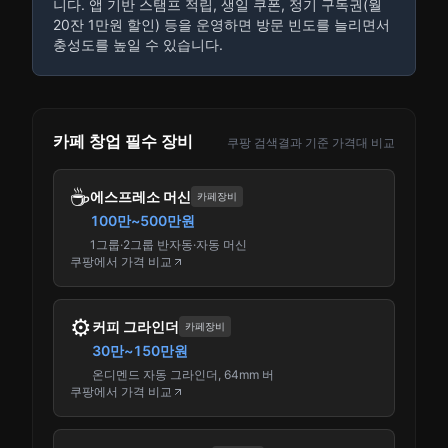
니다. 앱 기반 스탬프 적립, 생일 쿠폰, 정기 구독권(월
20잔 1만원 할인) 등을 운영하면 방문 빈도를 늘리면서
충성도를 높일 수 있습니다.
카페 창업 필수 장비
쿠팡 검색결과 기준 가격대 비교
☕
에스프레소 머신
카페장비
100만~500만원
1그룹·2그룹 반자동·자동 머신
쿠팡에서 가격 비교
⚙️
커피 그라인더
카페장비
30만~150만원
온디멘드 자동 그라인더, 64mm 버
쿠팡에서 가격 비교