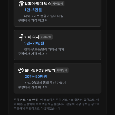
🥡
컵홀더·빨대 박스
카페장비
1만~5만원
테이크아웃 컵홀더·빨대 대량
쿠팡에서 가격 비교
🪑
카페 의자
카페장비
3만~20만원
철제·우드·등받이 카페용 의자
쿠팡에서 가격 비교
💳
모바일 POS 단말기
카페장비
20만~50만원
카드·QR결제 통합 무선 단말기
쿠팡에서 가격 비교
쿠팡 파트너스 안내 ·
이 포스팅은 쿠팡 파트너스 활동의 일환으로, 이
에 따른 일정액의 수수료를 제공받습니다. 본문의 비용 정보는 광고와
무관하게 객관적으로 작성되었습니다.