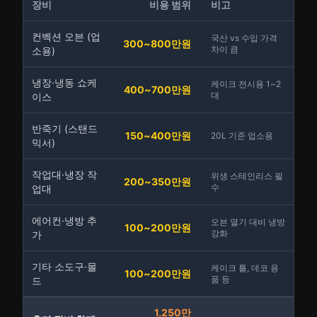
장비
비용 범위
비고
컨벡션 오븐 (업
국산 vs 수입 가격
300~800만원
차이 큼
소용)
냉장·냉동 쇼케
케이크 전시용 1~2
400~700만원
대
이스
반죽기 (스탠드
150~400만원
20L 기준 업소용
믹서)
작업대·냉장 작
위생 스테인리스 필
200~350만원
수
업대
에어컨·냉방 추
오븐 열기 대비 냉방
100~200만원
강화
가
기타 소도구·몰
케이크 틀, 데코 용
100~200만원
품 등
드
1,250만