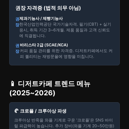
권장 자격증 (법적 의무 아님)
제과기능사 / 제빵기능사
권
한국산업인력공단 국가기술자격. 필기(CBT) + 실기
장
응시, 취득 기간 3~6개월. 제품 품질과 고객 신뢰도
에 직결됩니다.
바리스타 2급 (SCAE/KCA)
권
커피 품질 관리를 위한 자격증. 디저트카페에서도 커
장
피 퀄리티는 재방문율에 영향을 미칩니다.
📱 디저트카페 트렌드 메뉴
(2025~2026)
🥐 크로플 / 크루아상 파생
크루아상 반죽을 와플 기계로 구운 '크로플'은 SNS 바이
럴 파급력이 높습니다. 추가 장비(와플 기계 20~50만원)