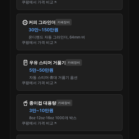
쿠팡에서 가격 비교
⚙️
커피 그라인더
카페장비
30만~150만원
온디멘드 자동 그라인더, 64mm 버
쿠팡에서 가격 비교
🥛
우유 스티머 거품기
카페장비
5만~50만원
자동 스티머·휴대 거품기 옵션
쿠팡에서 가격 비교
🥤
종이컵 대용량
카페장비
3만~10만원
8oz·12oz·16oz 1000개 박스
쿠팡에서 가격 비교