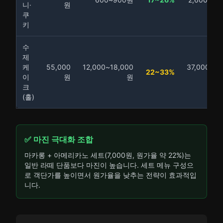
니·
원
쿠
키
수
제
케
55,000
12,000~18,000
37,000~43
22~33%
이
원
원
크
(홀)
✅ 마진 극대화 조합
마카롱 + 아메리카노 세트(7,000원, 원가율 약 22%)는
일반 라떼 단품보다 마진이 높습니다. 세트 메뉴 구성으
로 객단가를 높이면서 원가율을 낮추는 전략이 효과적입
니다.