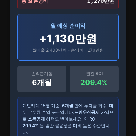
1,270
만원
총 월 운영비
월 예상 순이익
+
1,130
만원
월매출
2,400
만원 - 운영비
1,270
만원
손익분기점
연간 ROI
6개월
209.4
%
개인카페
15
평 기준,
6
개월
만에 투자금 회수! 매
우 우수한 수익 구조입니다.
노란우산공제
가입으
로
소득공제
혜택도 받아보세요. 연 ROI
209.4
%
는 일반 금융상품 대비 높은 수준입니
다.