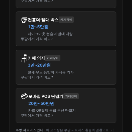
쿠팡에서 가격 비교
🥡
컵홀더·빨대 박스
카페장비
1만~5만원
테이크아웃 컵홀더·빨대 대량
쿠팡에서 가격 비교
🪑
카페 의자
카페장비
3만~20만원
철제·우드·등받이 카페용 의자
쿠팡에서 가격 비교
💳
모바일 POS 단말기
카페장비
20만~50만원
카드·QR결제 통합 무선 단말기
쿠팡에서 가격 비교
쿠팡 파트너스 안내 ·
이 포스팅은 쿠팡 파트너스 활동의 일환으로, 이