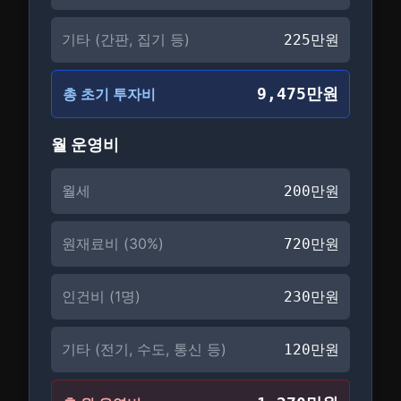
기타 (간판, 집기 등)
225
만원
9,475만원
총 초기 투자비
월 운영비
월세
200
만원
원재료비 (
30
%)
720
만원
인건비 (
1
명)
230
만원
기타 (전기, 수도, 통신 등)
120
만원