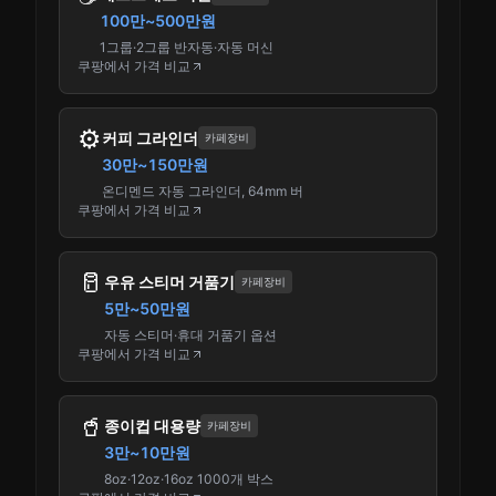
100만~500만원
1그룹·2그룹 반자동·자동 머신
쿠팡에서 가격 비교
⚙️
커피 그라인더
카페장비
30만~150만원
온디멘드 자동 그라인더, 64mm 버
쿠팡에서 가격 비교
🥛
우유 스티머 거품기
카페장비
5만~50만원
자동 스티머·휴대 거품기 옵션
쿠팡에서 가격 비교
🥤
종이컵 대용량
카페장비
3만~10만원
8oz·12oz·16oz 1000개 박스