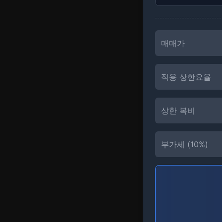
매매가
적용 상한요율
상한 복비
부가세 (
10%
)