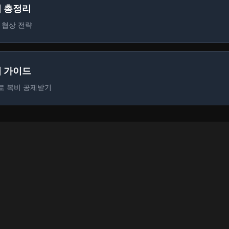
법 총정리
 협상 전략
리 가이드
로 복비 공제받기