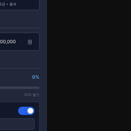
증금 + 월세
원
0
%
30% 할인