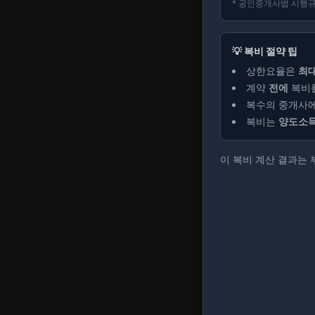
* 공인중개사법 시행규칙
💡 복비 절약 팁
상한요율은
최대
계약
전에
복비를
복수의 중개사
복비는
양도소득
이 복비 계산 결과는 