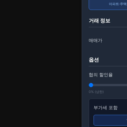
아파트·주택
거래 정보
매매가
옵션
협의 할인율
0% (상한)
부가세 포함