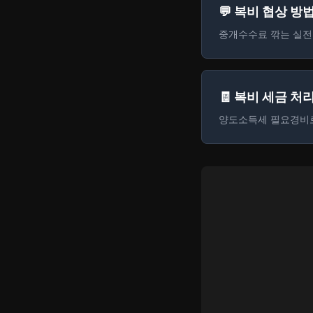
💬 복비 협상 방
중개수수료 깎는 실전
🧾 복비 세금 처
양도소득세 필요경비