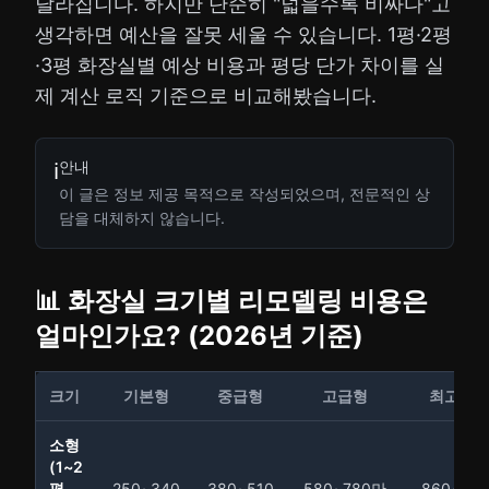
달라집니다. 하지만 단순히 "넓을수록 비싸다"고
생각하면 예산을 잘못 세울 수 있습니다. 1평·2평
·3평 화장실별 예상 비용과 평당 단가 차이를 실
제 계산 로직 기준으로 비교해봤습니다.
안내
ℹ️
이 글은 정보 제공 목적으로 작성되었으며, 전문적인 상
담을 대체하지 않습니다.
📊 화장실 크기별 리모델링 비용은
얼마인가요? (2026년 기준)
크기
기본형
중급형
고급형
최고급
소형
(1~2
평,
250~340
380~510
580~780만
860~1,1