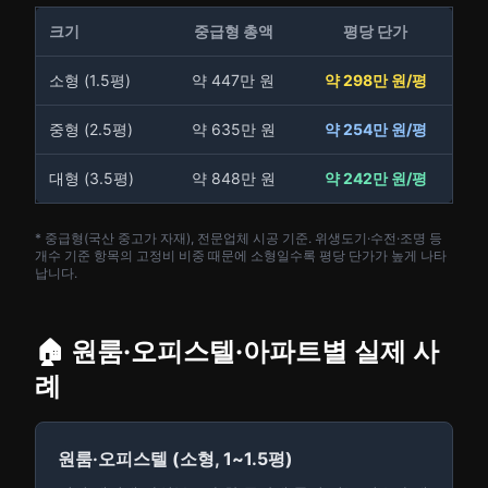
크기
중급형 총액
평당 단가
소형 (1.5평)
약 447만 원
약 298만 원/평
중형 (2.5평)
약 635만 원
약 254만 원/평
대형 (3.5평)
약 848만 원
약 242만 원/평
* 중급형(국산 중고가 자재), 전문업체 시공 기준. 위생도기·수전·조명 등
개수 기준 항목의 고정비 비중 때문에 소형일수록 평당 단가가 높게 나타
납니다.
🏠 원룸·오피스텔·아파트별 실제 사
례
원룸·오피스텔 (소형, 1~1.5평)