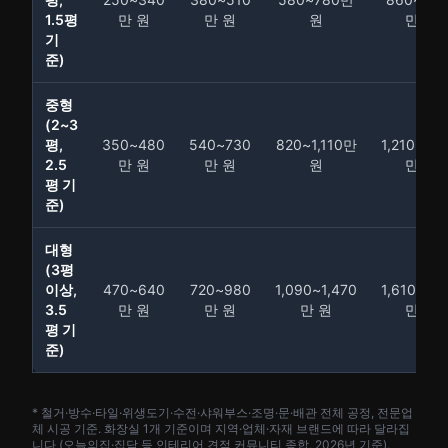
1.5평
만 원
만 원
원
만 원
기
준)
중형
(2~3
평,
350~480
540~730
820~1,110만
1,210~1,6
2.5
만 원
만 원
원
만 원
평 기
준)
대형
(3평
이상,
470~640
720~980
1,090~1,470
1,610~2,1
3.5
만 원
만 원
만 원
만 원
평 기
준)
* 철거·방수·타일·위생도기·수전·샤워부스·조명·문·배관 전체 공정, 전문업
체 시공 기준. 화장실 1개 기준이며 지역·업체·자재 브랜드에 따라 달라집
니다 (오늘의집·집닥 등 인테리어 견적 커뮤니티 종합, 2026년 기준).