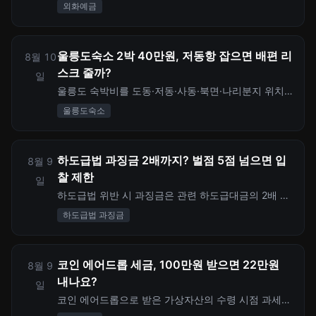
1년 예치할 때 세후 이자, 환전비용, 환율 손익, 예금자
외화예금
보호 한도를 함께 계산합니다.
울릉도숙소 2박 40만원, 저동항 잡으면 배편 리
8월 10
스크 줄까?
일
울릉도 숙박비를 도동·저동·사동·북면·나리분지 위치
별로 비교하고 2박 3일 숙소 예산, 배편 결항 리스크,
울릉도숙소
숙박세일 페스타 할인까지 계산합니다.
하도급법 과징금 2배까지? 벌점 5점 넘으면 입
8월 9
찰 제한
일
하도급법 위반 시 과징금은 관련 하도급대금의 2배 한
도에서 산정됩니다. 벌점 누산 5점 초과 입찰참가자격
하도급법 과징금
제한, 10점 초과 영업정지 요청, 4점 초과 상습법위반
사업자 공표까지 비용 관점으로 정리합니다.
코인 에어드롭 세금, 100만원 받으면 22만원
8월 9
내나요?
일
코인 에어드롭으로 받은 가상자산의 수령 시점 과세
쟁점, 2027년 이후 매도 시 22% 분리과세 계산, 250