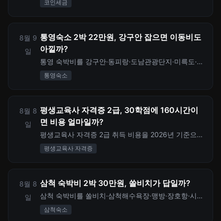
코인세금
만원 기본공제와 증빙 보관법을 정리합니다.
통영숙소 2박 22만원, 강구안 잡으면 이동비도
8월 9
아낄까?
일
통영 숙박비를 강구안·동피랑·도남관광단지·미륵도·섬
여행 동선별로 비교하고 2박 3일 숙소 예산과 숨은 이
통영숙소
동비까지 계산합니다.
평생교육사 자격증 2급, 30학점에 160시간이
8월 8
면 비용 얼마일까?
일
평생교육사 자격증 2급 취득 비용을 2026년 기준으로
정리했습니다. 30학점, 실습 160시간, 학점은행제 수
평생교육사 자격증
수료, 과목당 수강료와 취업 회수기간까지 비교합니
다.
삼척 숙박비 2박 30만원, 쏠비치가 답일까?
8월 8
삼척 숙박비를 쏠비치·삼척해수욕장·맹방·장호항·시내
일
권 위치별로 비교하고 2박 3일 숙소 예산과 숙박세일
삼척숙소
페스타 할인까지 계산합니다.