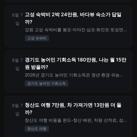
고성 숙박비 2박 24만원, 바다뷰 숙소가 답일
8월 7
까?
일
강원 고성 숙박비를 봉포·아야진·삼포·화진포·토성면
위치별로 비교하고 2박 3일 숙소 예산과 숙박세일 페
고성 숙박비
스타 할인까지 계산합니다.
경기도 농어민 기회소득 180만원, 나는 월 15만
8월 7
원 받을까?
일
2026년 경기도 농어민 기회소득은 청년·환경·귀농어
민 월 15만원, 일반 농어민 월 5만원을 지역화폐로 지
경기도 농어민 기회소득
급합니다. 신청 자격, 지급액, 사용기한, 탈락하기 쉬운
조건을 정리했습니다.
청산도 여행 7만원, 차 가져가면 13만원 더 들
8월 7
까?
일
청산도 여행 비용을 완도-청산 배편, 차량 선적료, 섬
내 버스·택시, 숙박, 식비까지 1인 당일치기와 2인 1박
청산도 여행
2일 기준으로 계산합니다.