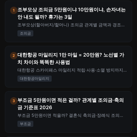
조부모상 조의금 5만원이냐 10만원이냐, 손자녀는
1
안 내도 될까? 휴가는 3일
조부모상(할아버지/할머니) 조의금 관계별 금액과 경조사
휴가 3일 규정을 정리합니다. 동료·친구·친척·본인 손자녀
조의금
까지 상황별 부조 기준과 봉투 쓰는 법, 세대생략 증여세
절세 포인트까지 한 번에 확인하세요.
대한항공 마일리지 1만 마일 = 20만원? 노선별 가
2
치 차이와 똑똑한 사용법
대한항공 스카이패스 마일리지 적립·사용·소멸 방지까지
핵심 분석. 노선별 1마일 가치(20원~191원), 공제표, 카드
대한항공마일리지
적립 전략, 아시아나 통합 전환까지 한 번에 정리합니다.
부조금 5만원이면 적은 걸까? 관계별 조의금·축의
3
금 기준표 2026
부조금 5만원이면 적을까? 결혼식 축의금·장례식 조의금·
돌잔치까지 관계별 적정 금액(3만~30만원) 기준표. 경조
부조금
사비 세무처리 한도 20만원 규정과 연간 지출 관리법까지
정리합니다.