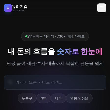
유리지갑
G
Glasswallet
211+ 비용 계산기 · 730+ 비용 가이드
내 돈의 흐름을
숫자로 한눈에
연봉·급여·세금·투자·대출까지 복잡한 금융을 쉽게
두쫀쿠
N빵
나이
연봉 인상율