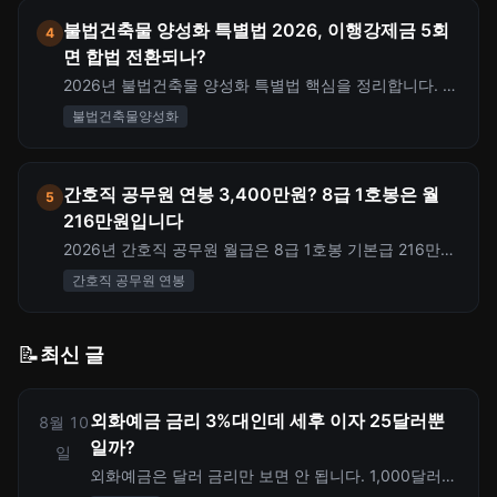
불법건축물 양성화 특별법 2026, 이행강제금 5회
4
면 합법 전환되나?
2026년 불법건축물 양성화 특별법 핵심을 정리합니다. 이
행강제금 5회 납부 시 위반건축물 해제 조건, 165㎡ 미만
불법건축물양성화
단독주택 일괄 양성화, 양성화 절차 5단계와 비용까지 한
번에 확인하세요.
간호직 공무원 연봉 3,400만원? 8급 1호봉은 월
5
216만원입니다
2026년 간호직 공무원 월급은 8급 1호봉 기본급 216만
2,100원부터 봐야 합니다. 의료업무수당, 직급보조비, 정
간호직 공무원 연봉
액급식비, 실수령액 계산 포인트를 정리했습니다.
📝
최신 글
외화예금 금리 3%대인데 세후 이자 25달러뿐
8월 10
일까?
일
외화예금은 달러 금리만 보면 안 됩니다. 1,000달러를