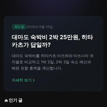
2026년 8월 10일
최신 글
대마도 숙박비 2박 25만원, 히타
카츠가 답일까?
대마도 숙박비를 히타카츠·이즈하라·미쓰시마 위
치별로 비교하고 1박 2일, 2박 3일 숙소 예산과
배편 포함 총액을 계산합니다.
자세히 보기
🔥
인기 글