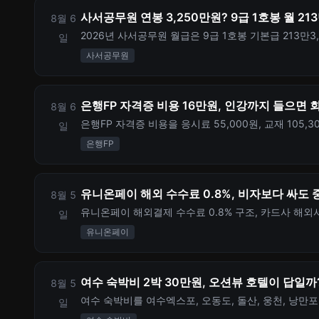
사서공무원 연봉 3,250만원? 9급 1호봉 월 2
8월 6
2026년 사서공무원 월급은 9급 1호봉 기본급 213만
일
휴가비와 시험 준비 기회비용과 세전 연간 약 3,254
사서공무원
은행FP 자격증 비용 16만원, 인강까지 들으면 
8월 6
은행FP 자격증 비용을 응시료 55,000원, 교재 105,
일
시험 일정과 재응시 비용도 정리했습니다.
은행FP
유니온페이 해외 수수료 0.8%, 비자보다 싸도 
8월 5
유니온페이 해외결제 수수료 0.8% 구조, 카드사 해외서
일
전 체크할 내용을 정리합니다.
유니온페이
여수 숙박비 2박 30만원, 오션뷰 호텔이 답일까
8월 5
여수 숙박비를 여수엑스포, 오동도, 돌산, 웅천, 낭만
일
계산합니다.