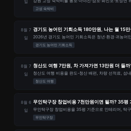
강원 고성 숙박비를 봉포·아야진·삼포·화진포·토성면 
일
계산합니다.
고성 숙박비
경기도 농어민 기회소득 180만원, 나는 월 15
8월 7
2026년 경기도 농어민 기회소득은 청년·환경·귀농어민
일
청 자격, 지급액, 사용기한, 탈락하기 쉬운 조건을 정
경기도 농어민 기회소득
청산도 여행 7만원, 차 가져가면 13만원 더 들까
8월 7
청산도 여행 비용을 완도-청산 배편, 차량 선적료, 섬내
일
계산합니다.
청산도 여행
무인탁구장 창업비용 7천만원이면 될까? 35평 
8월 6
무인탁구장 창업비용을 35평 기준으로 인테리어, 탁구대
일
다. 체육시설업 신고와 건축물 용도 차이도 함께 정리
무인탁구장