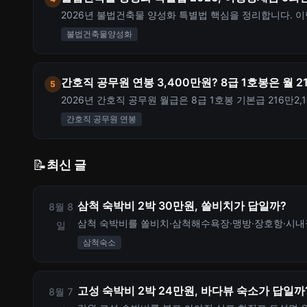
2026년 불법건축물 양성화 특별법 핵심을 정리합니다. 이
택 일괄 양성화, 양성화 절차 5단계와 비용까지 한 번에 
불법건축물양성화
간호직 공무원 연봉 3,400만원? 8급 1호봉은 월 
5
2026년 간호직 공무원 월급은 8급 1호봉 기본급 216만2
실수령액 계산 포인트를 정리했습니다.
간호직 공무원 연봉
📝
최신 글
삼척 숙박비 2박 30만원, 쏠비치가 답일까?
8월 8
삼척 숙박비를 쏠비치·삼척해수욕장·맹방·장호항·시내권
일
까지 계산합니다.
삼척숙소
고성 숙박비 2박 24만원, 바다뷰 숙소가 답일까
8월 7