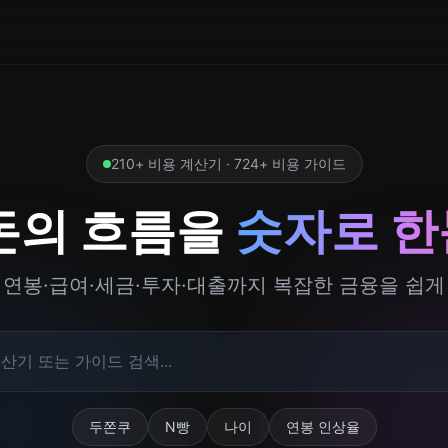
210+ 비용 계산기 · 724+ 비용 가이드
돈의 흐름을
숫자로 
연봉·급여·세금·투자·대출까지 복잡한 금융을 쉽게
두쫀쿠
N빵
나이
연봉 인상율