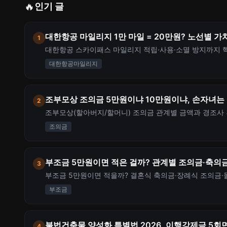
🔥
인기 글
대한항공 마일리지 1만 마일 = 20만원? 노선별 
1
대한항공 스카이패스 마일리지 적립·사용·소멸 방지까지 핵심 
략, 아시아나 통합 전환까지 한 번에 정리합니다.
대한항공마일리지
조부모상 조의금 5만원이냐 10만원이냐, 손자녀는 
2
조부모상(할아버지/할머니) 조의금 관계별 금액과 경조사 
황별 부조 기준과 봉투 쓰는 법, 세대생략 증여세 절세 포
조의금
부조금 5만원이면 적은 걸까? 관계별 조의금·축의금
3
부조금 5만원이면 적을까? 결혼식 축의금·장례식 조의금·돌
처리 한도 20만원 규정과 연간 지출 관리법까지 정리합니
부조금
불법건축물 양성화 특별법 2026, 이행강제금 5회
4