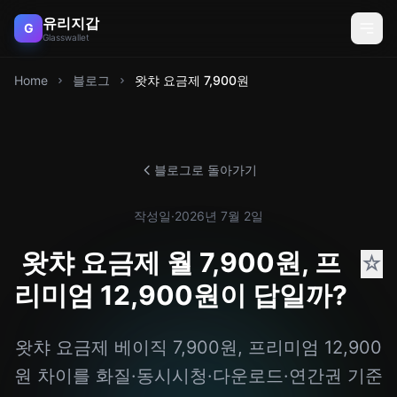
유리지갑
G
Glasswallet
Home
블로그
왓챠 요금제 7,900원
블로그로 돌아가기
작성일
·
2026년 7월 2일
왓챠 요금제 월 7,900원, 프
☆
리미엄 12,900원이 답일까?
왓챠 요금제 베이직 7,900원, 프리미엄 12,900
원 차이를 화질·동시시청·다운로드·연간권 기준