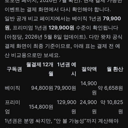
로모션 페이지
, 2026년 7월 확인). 현재 결제 가능한
이벤트는 결제 화면에서 다시 확인해야 합니다.
일반 공개 비교 페이지에서는 베이직 1년권
79,900
원
, 프리미엄 1년권
129,900원
수준이 확인됩니다
(
아정당, 2026년 5월 8일 업데이트
). 다만 왓챠 공식
결제 화면이 최종 기준이므로, 아래 표는 결제 전 예
산 비교용으로만 보세요.
월결제 12개
1년권 예
구독권
절약액
월 환산
월
시
14,900
베이직
94,800원
79,900원
약 6,658원
원
프리미
129,900
24,900
약 10,825
154,800원
엄
원
원
원
1년권은 분명 싸지만, “안 볼 가능성”까지 계산해야