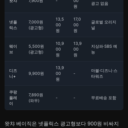
왓챠
7,900원
-
00
광고 없음
원
13,5
17,0
넷플
7,000원
글로벌 오리지
00
00
릭스
(광고형)
널
원
원
10,9
13,9
웨이
5,500원
지상파·SBS 예
00
00
브
(광고형)
능
원
원
13,9
디즈
마블·디즈니·스
9,900원
00
-
니+
타워즈
원
쿠팡
7,890원
플레
-
-
무료배송 포함
(와우)
이
왓챠 베이직은 넷플릭스 광고형보다 900원 비싸지