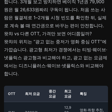
합니다. 3개월 보고 방치하면 베이직 1년권 79,900
원은 월 26,633원짜리 구독이 됩니다. 처음 쓰는 사
람은 월결제로 1–2개월 시청 빈도를 확인한 뒤, 실제
로 계속 볼 때 연간권으로 바꾸는 편이 안전합니다.
왓챠 vs 다른 OTT, 가격만 보면 어디쯤일까?
왓챠의 위치는 “광고 없는 중저가 영화 중심 OTT”에
가깝습니다. 광고형 최저가 경쟁에서는 티빙·웨이브·
넷플릭스 광고형과 비교해야 하고, 광고 없는 요금제
에서는 디즈니플러스·웨이브·넷플릭스와 비교해야
합니다.
중간
최고
OTT
최저 요금
특징
요금
요금
12,9
영화·취향 추천,