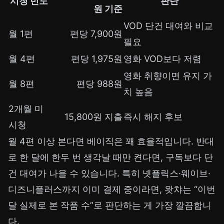
시청 빈도
판단
원 기준
VOD 단건 대여와 비교
월 1편
편당 7,900원
필요
월 4편
편당 1,975원
영화 VOD보다 저렴
영화 취향이면 유지 가
월 8편
편당 988원
치 높음
2개월 미
15,800원 지출
즉시 해지 후보
시청
월 4편 이상 본다면 베이직은 꽤 효율적입니다. 반대
로 한 달에 한두 번 생각날 때만 켠다면, 구독보다 단
건 대여가 나을 수 있습니다. 특히 넷플릭스·웨이브·
디즈니플러스까지 이미 결제 중이라면, 왓챠는 “이번
달 실제로 본 작품 수”로 판단하는 게 가장 깔끔합니
다.