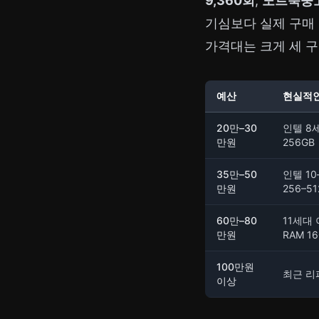
9,360회
,
노트북중고
기심보다 실제 구매
가격대는 크게 세 구
예산
현실적인
20만–30
인텔 8세
만원
256GB
35만–50
인텔 10–
만원
256–51
60만–80
11세대 
만원
RAM 1
100만원
최근 리
이상