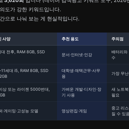
 3,620회
입니다 (네이버 검색광고 키워드 도구, 2026년
 의도가 강한 키워드입니다.
간으로 나눠 보는 게 현실적입니다.
 사양
추천 용도
주의점
대 전후, RAM 8GB, SSD
배터리와 
문서·인터넷·인강
수
11세대 i5, RAM 8GB, SSD
대학생·재택근무·사무
가장 무난
2GB
용
이상 또는 라이젠 5000번대,
가벼운 개발·디자인·장
새 노트북
6GB
기 사용
필요
중고 리스
퍼·게이밍·고성능 모델
영상편집·게임
질 수 있