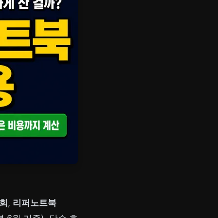
0회
,
리퍼노트북