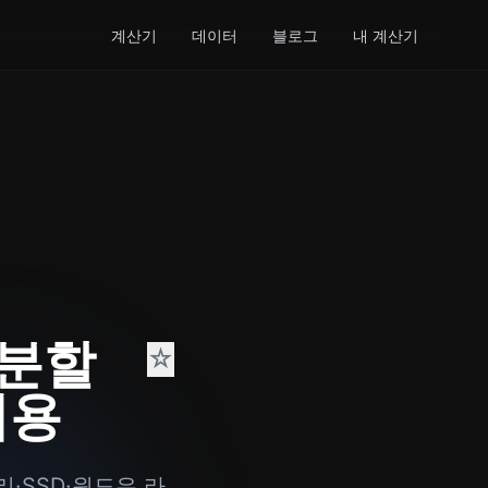
계산기
데이터
블로그
내 계산기
충분할
☆
비용
·SSD·윈도우 라