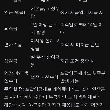
기본급, 고정수
임금(월급)
정기 지급일 미지급 시
당
1년 이상 근무
퇴직일로부터 14일 이
퇴직금
시 발생
내
미사용 연차 보
연차수당
퇴직 시 미지급 빈번
상금
설·추석 상여금
상여금
지급 조건 충족 시
등
연장·야간·휴
포괄임금제라도 부족분
법정 가산수당
일수당
발생 가능
주의할 점
: 포괄임금제로 계약했더라도, 실제 연장근
로 시간에 비해 수당이 부족하면 그 차액은 체불에
해당합니다.
야근수당 미지급 대응법
도 함께 확인하