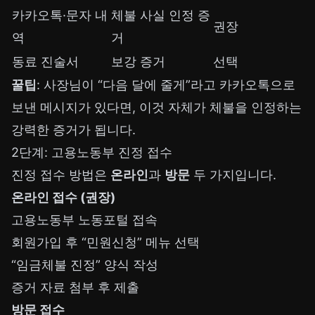
카카오톡·문자 내
체불 사실 인정 증
권장
역
거
동료 진술서
보강 증거
선택
꿀팁
: 사장님이 “다음 달에 줄게”라고 카카오톡으로
보낸 메시지가 있다면, 이것 자체가 체불을 인정하는
강력한 증거가 됩니다.
2단계: 고용노동부 진정 접수
진정 접수 방법은
온라인
과
방문
두 가지입니다.
온라인 접수 (권장)
고용노동부 노동포털
접속
회원가입 후 “민원신청” 메뉴 선택
“임금체불 진정” 양식 작성
증거 자료 첨부 후 제출
방문 접수