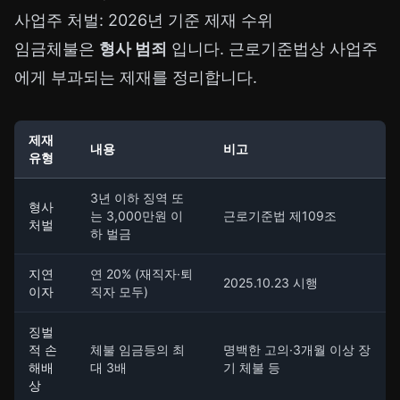
사업주 처벌: 2026년 기준 제재 수위
임금체불은
형사 범죄
입니다. 근로기준법상 사업주
에게 부과되는 제재를 정리합니다.
제재
내용
비고
유형
3년 이하 징역 또
형사
는 3,000만원 이
근로기준법 제109조
처벌
하 벌금
지연
연 20% (재직자·퇴
2025.10.23 시행
이자
직자 모두)
징벌
적 손
체불 임금등의 최
명백한 고의·3개월 이상 장
해배
대 3배
기 체불 등
상