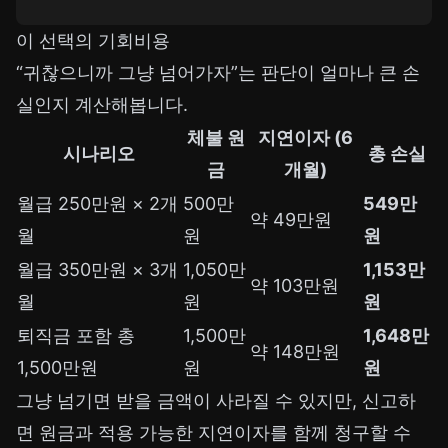
이 선택의 기회비용
“귀찮으니까 그냥 넘어가자”는 판단이 얼마나 큰 손
실인지 계산해봅니다.
체불 원
지연이자 (6
시나리오
총 손실
금
개월)
월급 250만원 × 2개
500만
549만
약 49만원
월
원
원
월급 350만원 × 3개
1,050만
1,153만
약 103만원
월
원
원
퇴직금 포함 총
1,500만
1,648만
약 148만원
1,500만원
원
원
그냥 넘기면 받을 금액이 사라질 수 있지만, 신고하
면 원금과 적용 가능한 지연이자를 함께 청구할 수