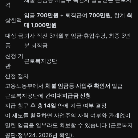
격
임금
700만원
+ 퇴직급여
700만원
, 합계
최
상한액
대 1,000만원
대상 금
퇴사 직전 3개월분 임금·휴업수당, 최종 3년
품
분 퇴직금
신청 기
근로복지공단
관
신청 절차
고용노동부에서
체불 임금등·사업주 확인서
발급
근로복지공단에
간이대지급금 신청
지급 청구 후
총 14일
안에 지급 여부 결정
이 제도를 활용하면 사업주의 자력 여부와 관계없이
밀린 임금을 일부라도 확보할 수 있습니다 (근로복지
공단·정부24, 2026년 확인).