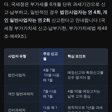
다. 국세청은 부가세를 6개월 단위 과세기간으로 신
고·납부하고, 일반적인 경우
법인사업자는 연 4회, 개
인 일반사업자는 연 2회
신고한다고 안내합니다 (국
세청 부가가치세 신고·납부기한, 부가가치세법 제48
조·제49조).
주요 신고
사업자 유형
핵심 포인트
월
4월·7월
예정신고와 확정신고를
법인사업자
·10월·다음
모두 챙겨야 함
해 1월
7월·다음
4월·10월 예정고지는
개인 일반과세자
해 1월
납부 고지 중심
다음 해 1
원칙적으로 1년을 과세
간이과세자