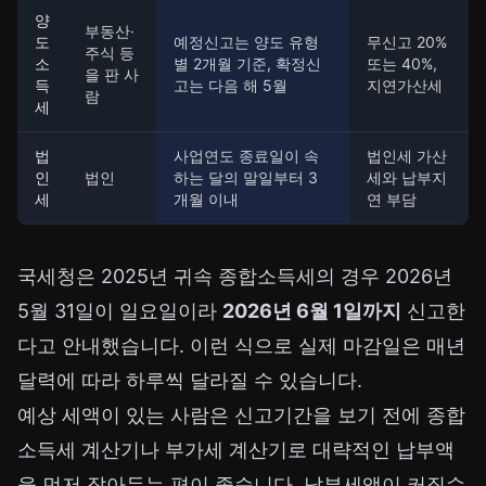
양
부동산·
도
예정신고는 양도 유형
무신고 20%
주식 등
소
별 2개월 기준, 확정신
또는 40%,
을 판 사
득
고는 다음 해 5월
지연가산세
람
세
법
사업연도 종료일이 속
법인세 가산
인
법인
하는 달의 말일부터 3
세와 납부지
세
개월 이내
연 부담
국세청은 2025년 귀속 종합소득세의 경우 2026년
5월 31일이 일요일이라
2026년 6월 1일까지
신고한
다고 안내했습니다. 이런 식으로 실제 마감일은 매년
달력에 따라 하루씩 달라질 수 있습니다.
예상 세액이 있는 사람은 신고기간을 보기 전에
종합
소득세 계산기
나
부가세 계산기
로 대략적인 납부액
을 먼저 잡아두는 편이 좋습니다. 납부세액이 커질수