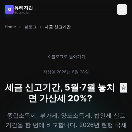
유리지갑
G
Glasswallet
Home
블로그
세금 신고기간
블로그로 돌아가기
작성일
·
2026년 6월 28일
세금 신고기간, 5월·7월 놓치
☆
면 가산세 20%?
종합소득세, 부가세, 양도소득세, 법인세 신고
기간을 한 번에 비교합니다. 2026년 현행 국세