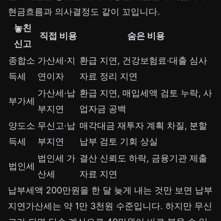
현금흐름과 의사결정도 같이 꼬입니다.
놓친
직접 비용
숨은 비용
신고
종합소
가산세·지
환급 지연, 건강보험료·대출 심사
득세
연이자
자료 정리 지연
가산세·납
환급 지연, 매입세액 검토 누락, 사
부가세
부지연
업자금 공백
양도소
무신고·납
매각대금 재투자 계획 차질, 분할
득세
부지연
납부 검토 기회 상실
법인세 가
결산 신뢰도 하락, 금융기관 제출
법인세
산세
자료 지연
납부세액 200만원을 한 달 늦게 내는 것만 보면 납부
지연가산세는 약 1만 3천원 수준입니다. 하지만 무신