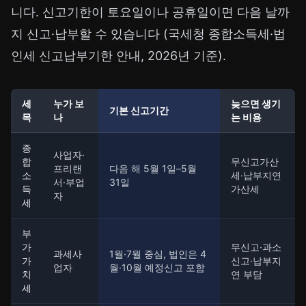
니다. 신고기한이 토요일이나 공휴일이면 다음 날까
지 신고·납부할 수 있습니다 (국세청 종합소득세·법
인세 신고납부기한 안내, 2026년 기준).
세
누가 보
늦으면 생기
기본 신고기간
목
나
는 비용
종
사업자·
합
무신고가산
프리랜
다음 해 5월 1일–5월
소
세·납부지연
서·부업
31일
득
가산세
자
세
부
가
무신고·과소
과세사
1월·7월 중심, 법인은 4
가
신고·납부지
업자
월·10월 예정신고 포함
치
연 부담
세