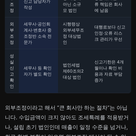
신고 담당자가
조
아닌 소규
류 책임은 회사
작성
정
모 법인
에 남음
외
세무사·공인회
시행령상
대행료보다 신고
부
계사·변호사 중
외부세무조
인정·오류 리스
조
조정반 소속 전
정 대상법
크 관리가 우선
정
문가
인
성
실
신고기한은 4개
법인세법
신
세무사 등 확인
월이나 확인 비
제60조의2
고
자가 별도 확인
용과 자료 부담
대상 법인
확
증가
인
외부조정이라고 해서 “큰 회사만 하는 절차”는 아닙
니다. 수입금액이 크지 않아도 조세특례를 적용받거
나, 설립 초기 법인인데 매출이 일정 수준을 넘거나,