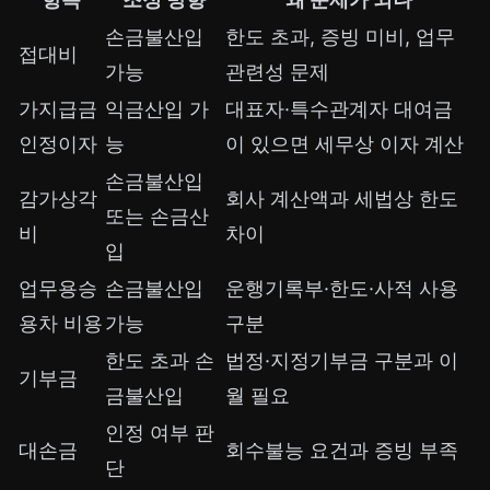
손금불산입
한도 초과, 증빙 미비, 업무
접대비
가능
관련성 문제
가지급금
익금산입 가
대표자·특수관계자 대여금
인정이자
능
이 있으면 세무상 이자 계산
손금불산입
감가상각
회사 계산액과 세법상 한도
또는 손금산
비
차이
입
업무용승
손금불산입
운행기록부·한도·사적 사용
용차 비용
가능
구분
한도 초과 손
법정·지정기부금 구분과 이
기부금
금불산입
월 필요
인정 여부 판
대손금
회수불능 요건과 증빙 부족
단