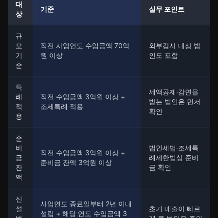
대
기준
실무 포인트
상
규
모
직전 사업연도 수입금액 70억
외부감사 대상 법
기
원 이상
인도 포함
준
특
세액공제·감면을
례
직전 수입금액 3억원 이상 +
받는 법인은 먼저
적
조세특례 적용
확인
용
준
비
법인세법·조세특
직전 수입금액 3억원 이상 +
금
례제한법상 준비
준비금 잔액 3억원 이상
잔
금 확인
액
신
사업연도 종료일부터 2년 이내
설
초기 매출이 빠르
설립 + 해당 연도 수입금액 3