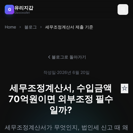
유리지갑
G
Glasswallet
Home
블로그
세무조정계산서 제출 기준
블로그로 돌아가기
작성일
·
2026년 6월 20일
세무조정계산서, 수입금액
☆
70억원이면 외부조정 필수
일까?
세무조정계산서가 무엇인지, 법인세 신고 때 왜