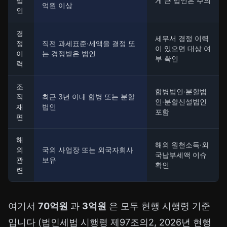
법
게 큰 법인은 주의
억원 이상
인
경
세무서 경정 이력
정
직전 과세표준·세액을 결정 또
이 있으면 대상 여
이
는 경정받은 법인
부 확인
력
조
합병법인·분할법
직
최근 3년 이내 합병 또는 분할
인·분할신설법인
재
법인
포함
편
해
해외 원천소득·외
외
국외 사업장 또는 외국자회사
국납부세액 이슈
관
보유
확인
련
여기서
70억원
과
3억원
은 모두 현행 시행령 기준
입니다 (법인세법 시행령 제97조의2, 2026년 현행