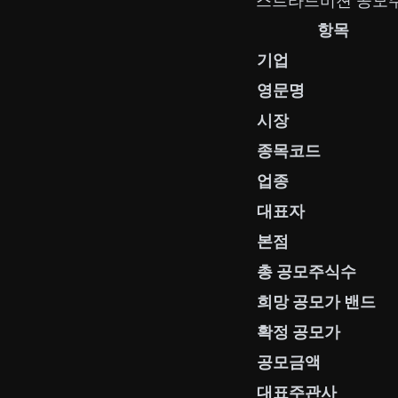
스트라드비젼 공모주
항목
기업
영문명
시장
종목코드
업종
대표자
본점
총 공모주식수
희망 공모가 밴드
확정 공모가
공모금액
대표주관사