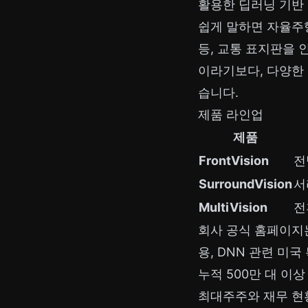
활용한 딥러닝 기반
쉽게 말하면 자율주행
등, 교통 표지판을
이라기보다, 다양한
습니다.
제품 라인업
제품
FrontVision
전
SurroundVision
서
MultiVision
전
회사 공식 홈페이지는 
용, DNN 관련 미
누적 500만 대 이
최대주주와 재무 현