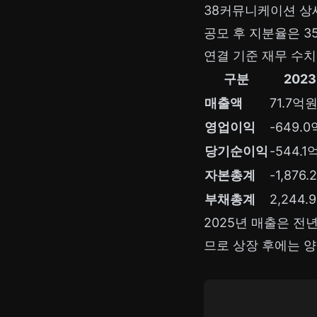
38커뮤니케이션 상
공모 후 지분율은 3
연결 기준 재무 수치
구분
202
매출액
71.7억
영업이익
-649.
당기순이익
-544.1
자본총계
-1,876
부채총계
2,244
2025년 매출은 전
므로 상장 후에는 양