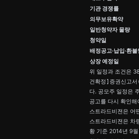
기관 경쟁률
의무보유확약
일반청약자 물량
청약일
배정공고·납입·환불
상장 예정일
위 일정과 조건은 3
건확정]증권신고서
다. 공모주 일정은 
공고를 다시 확인해
스트라드비젼은 어떤
스트라드비젼은 차량용
황 기준 2014년 