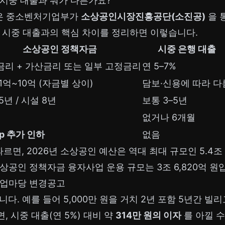
 시중 대출과 뭐가 다른가요?
은 중소벤처기업부가
소상공인시장진흥공단(소진공)
을 
. 시중 대출과의 핵심 차이를 정리하면 이렇습니다.
소상공인 정책자금
시중 은행 대출
금리 + 가산금리 또는 일부 고정금리
연 5–7%
1억~10억 (자금별 상이)
담보·신용에 따라 다
5년 / 시설 8년
보통 3–5년
없거나 6개월
%p 추가 인하
없음
면, 2026년 소상공인 예산은 역대 최대 규모인 5.4조 원
상공인 정책자금 융자사업 운용 규모는 3조 6,820억 원
업마당 변경공고
니다. 예를 들어 5,000만 원을 거치 2년 포함 5년간 
면, 시중 대출(연 5%) 대비 약
314만 원의 이자
를 아낄 수