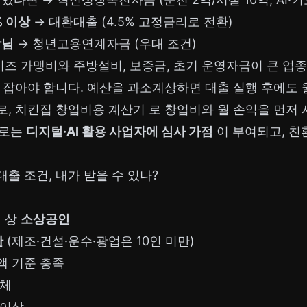
% 이상
→ 대환대출 (4.5% 고정금리로 전환)
장님
→ 청년고용연계자금 (우대 조건)
즈 가맹비와 주방설비, 보증금, 초기 운영자금이 큰 업종
터 잡아야 합니다. 예산을 과소계상하면 대출 실행 후에도
로,
치킨집 창업비용 계산기
로 창업비와 월 손익을 먼저
으로는
디지털·AI 활용 사업자에 심사 가점
이 부여되고, 친
출 조건, 내가 받을 수 있나?
」상
소상공인
만
(제조·건설·운수·광업은 10인 미만)
액 기준 충족
업체
 이상