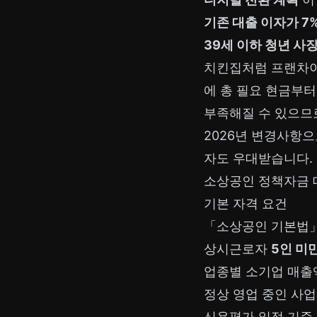
기존 대출 이자가 7
39세 이하 청년 사
치킨집처럼 프랜차이
에 총 필요 현금부
부족해질 수 있으므
2026년 변경사항
자도 우대받습니다.
소상공인 정책자금 대
기본 자격 요건
「소상공인 기본법
상시근로자
5인 미
업종별 소기업 매출
정상 영업 중인 사
신용평가 일정 기준