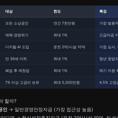
대상
한도
특징
모든 소상공인
연간 7천만원
가장 범용적
재해·경영위기
최대 1억
긴급자금 지
디지털·AI 도입
운전 2억/시설 10억
가점 심사,
만 39세 이하
최대 1억
청년 창업자
폐업 후 재창업
최대 1억
재기 지원 
7% 이상 고금리 보유
최대 5,000만원
4.5% 고정
야 할까?
공인
→ 일반경영안정자금 (가장 접근성 높음)
 있다면 → 혁신성장촉진자금 (운전 2억/시설 10억, AI·