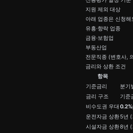
지원 제외 대상
아래 업종은 신청
유흥·향락 업종
금융·보험업
부동산업
전문직종 (변호사, 의
금리와 상환 조건
항목
기준금리
분기별
금리 구조
기준금
비수도권 우대
0.2
운전자금 상환
5년 
시설자금 상환
8년 