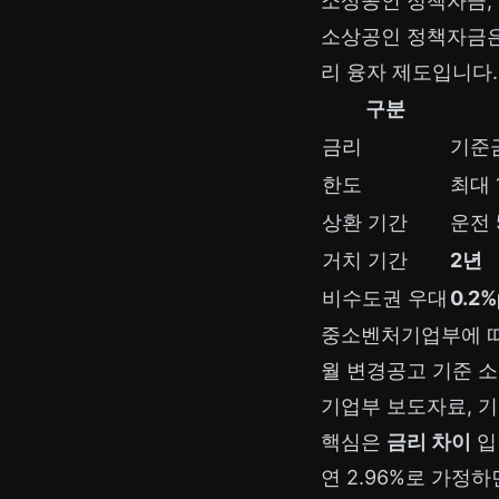
소상공인 정책자금,
소상공인 정책자금
리 융자 제도입니다
구분
금리
기준
한도
최대 
상환 기간
운전 
거치 기간
2년
비수도권 우대
0.2
중소벤처기업부에 따르
월 변경공고 기준 소
기업부 보도자료
,
기
핵심은
금리 차이
입
연 2.96%로 가정하