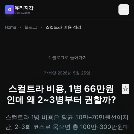
유리지갑
G
Glasswallet
Home
블로그
스컬트라 비용 정리
블로그로 돌아가기
작성일
·
2026년 5월 25일
스컬트라 비용, 1병 66만원
☆
인데 왜 2~3병부터 권할까?
스컬트라 1병 비용은 평균 50만–70만원선이지
만, 2–3회 코스로 묶으면 총 100만–300만원대