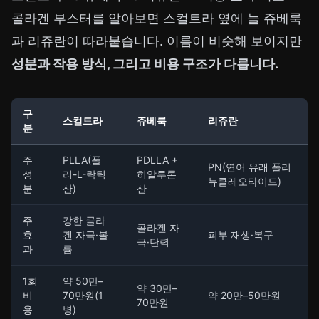
콜라겐 부스터를 알아보면 스컬트라 옆에 늘 쥬베룩
과 리쥬란이 따라붙습니다. 이름이 비슷해 보이지만
성분과 작용 방식, 그리고 비용 구조가 다릅니다.
구
스컬트라
쥬베룩
리쥬란
분
주
PLLA(폴
PDLLA +
PN(연어 유래 폴리
성
리-L-락틱
히알루론
뉴클레오타이드)
분
산)
산
주
강한 콜라
콜라겐 자
효
겐 자극·볼
피부 재생·복구
극·탄력
과
륨
1회
약 50만–
약 30만–
비
70만원(1
약 20만–50만원
70만원
용
병)