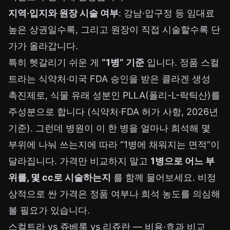
지역·입지와 원장 시술 여부
: 강남·압구정 등 임대료
높은 상권일수록, 그리고 원장이 직접 시술할수록 단
가가 올라갑니다.
특히 헷갈리기 쉬운 게
“1병” 기준
입니다. 정품 스컬
트라는 식약처·미국 FDA 승인을 받은 콜라겐 생성
촉진제로, 식물 유래 성분인 PLLA(폴리-L-락틱산)를
주성분으로 합니다 (식약처·FDA 허가 사항, 2026년
기준). 그런데 병원이 이 한 병을 얼마나 희석해 몇
부위에 나눠 쓰는지에 따라 “1병에 채워지는 면적”이
달라집니다. 가격만 비교하지 말고
1병으로 어느 부
위를, 몇 cc로 시술하는지
를 함께 물어보세요. 비정
상적으로 싼 가격은 정품 여부나 희석 농도를 의심해
볼 필요가 있습니다.
스컬트라 vs 쥬베룩 vs 리쥬란 — 비용·효과 비교