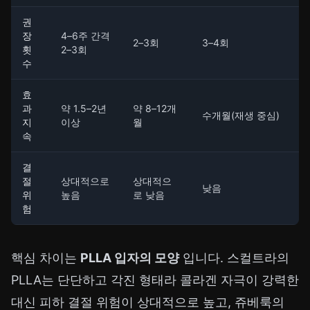
권
장
4–6주 간격
2–3회
3–4회
횟
2–3회
수
효
과
약 1.5–2년
약 8–12개
수개월(재생 중심)
지
이상
월
속
결
절
상대적으로
상대적으
낮음
위
높음
로 낮음
험
핵심 차이는
PLLA 입자의 모양
입니다. 스컬트라의
PLLA는 단단하고 각진 형태라 콜라겐 자극이 강력한
대신 피하 결절 위험이 상대적으로 높고, 쥬베룩의