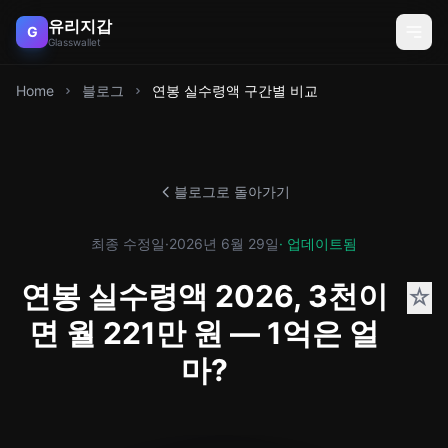
유리지갑
G
Glasswallet
Home
블로그
연봉 실수령액 구간별 비교
블로그로 돌아가기
최종 수정일
·
2026년 6월 29일
· 업데이트됨
연봉 실수령액 2026, 3천이
☆
면 월 221만 원 — 1억은 얼
마?