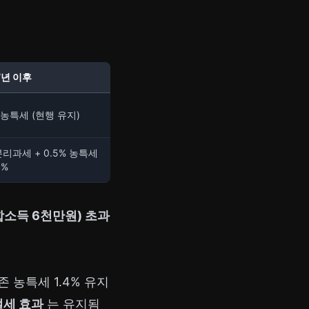
7년 이후
% 농특세 (현행 유지)
분리과세 + 0.5% 농특세
5%
소득 6천만원) 초과
존 농특세 1.4% 유지
 절세 효과
는 유지됨