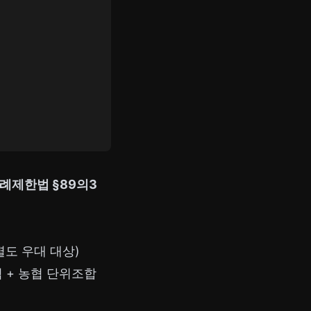
례제한법 §89의3
 별도 우대 대상)
협 + 농협 단위조합