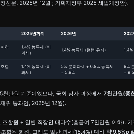
신문, 2025년 12월 ; 기획재정부 2025 세법개정안).
2025년까지
2026년
202
 이하
1.4% 농특세 (비
1.4% 농특세 (현행 유지)
1.4
과세)
준조합
1.4% 농특세 (비
5% 분리과세 + 0.9% 농특세
9% 
과세)
= 5.9%
= 9.
 5천만원 기준이었으나, 국회 심사 과정에서
7천만원(종합
위 통과안, 2025년 12월).
고 조합원 + 일반 직장인 대다수(총급여 7천만원 이하). 기
준조합원·회원. 그래도 일반 과세(15.4%) 대비
약 9.5%p