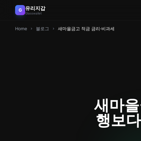
유리지갑
G
Glasswallet
Home
블로그
새마을금고 적금 금리·비과세
새마을금
행보다