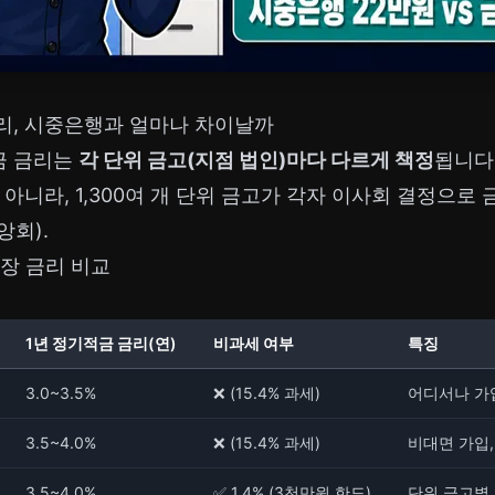
리, 시중은행과 얼마나 차이날까
금 금리는
각 단위 금고(지점 법인)마다 다르게 책정
됩니다
 아니라, 1,300여 개 단위 금고가 각자 이사회 결정으로
앙회).
시장 금리 비교
1년 정기적금 금리(연)
비과세 여부
특징
3.0~3.5%
❌ (15.4% 과세)
어디서나 가
3.5~4.0%
❌ (15.4% 과세)
비대면 가입,
3.5~4.0%
✅ 1.4% (3천만원 한도)
단위 금고별 