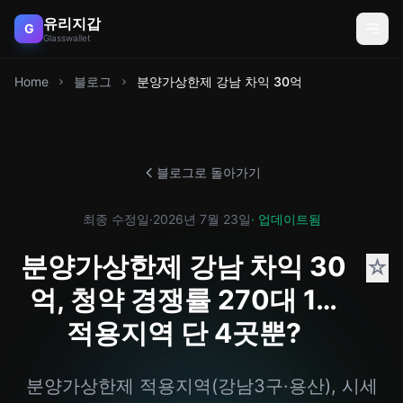
유리지갑
G
Glasswallet
Home
블로그
분양가상한제 강남 차익 30억
블로그로 돌아가기
최종 수정일
·
2026년 7월 23일
· 업데이트됨
분양가상한제 강남 차익 30
☆
억, 청약 경쟁률 270대 1…
적용지역 단 4곳뿐?
분양가상한제 적용지역(강남3구·용산), 시세