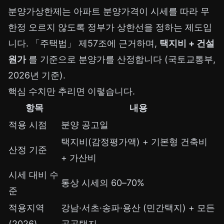
분양가상한제는 아파트 분양가격이 시세를 따라 무
한정 오르지 않도록 정부가 상한선을 정하는 제도입
니다. 「주택법」 제57조에 근거하며,
택지비 + 건설
원가
를 기준으로 분양가를 산정합니다 (국토교통부,
2026년 기준).
핵심 수치만 추리면 이렇습니다.
항목
내용
적용 시점
분양 공고일
택지비(감정평가액) + 기본형 건축비
산정 기준
+ 가산비
시세 대비 수
통상 시세의 60–70%
준
적용지역
강남·서초·송파·용산 (민간택지) + 모든
(2026)
공공택지