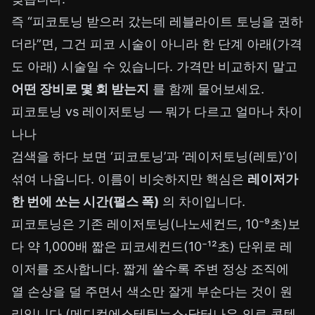
즉 “피코토닝 받으러 갔는데 레블라이트 토닝을 권하
더라”면, 그건 피코 시술이 아니라 한 단계 아래(가격
도 아래) 시술일 수 있습니다. 가격만 비교하지 말고
어떤 장비로 몇 회 받는지
를 함께 물어보세요.
피코토닝 vs 레이저토닝 — 뭐가 다르고 얼마나 차이
나나
검색을 하다 보면 ‘피코토닝’과 ‘레이저토닝(레토)‘이
섞여 나옵니다. 이름이 비슷하지만 핵심은
레이저가
한 번에 쏘는 시간(펄스 폭)
의 차이입니다.
피코토닝은 기존 레이저토닝(나노세컨드, 10⁻⁹초)보
다 약 1,000배 짧은 피코세컨드(10⁻¹²초) 단위로 레
이저를 조사합니다. 짧게 쏠수록 주변 정상 조직에
열 손상을 덜 주면서 색소만 잘게 부순다는 것이 원
리입니다 (메디컬에스테틱뉴스·닥터나우 의료 콘텐