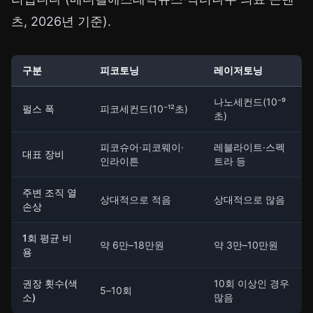
츠, 2026년 기준).
구분
피코토닝
레이저토닝
나노세컨드(10⁻⁹
펄스 폭
피코세컨드(10⁻¹²초)
초)
피코슈어·피코웨이·
레블라이트·스펙
대표 장비
인라이튼
트라 등
주변 조직 열
상대적으로 적음
상대적으로 많음
손상
1회 평균 비
약 6만–18만원
약 3만–10만원
용
권장 횟수(색
10회 이상인 경우
5–10회
소)
많음