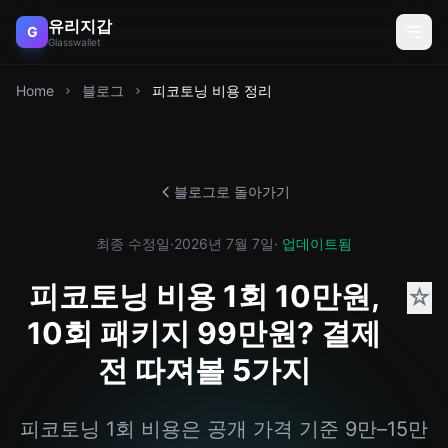
유리지갑
G
Glasswallet
Home
블로그
피코토닝 비용 정리
블로그로 돌아가기
최종 수정일
·
2026년 7월 7일
· 업데이트됨
피코토닝 비용 1회 10만원,
☆
10회 패키지 99만원? 결제
전 따져볼 5가지
피코토닝 1회 비용은 공개 가격 기준 9만–15만