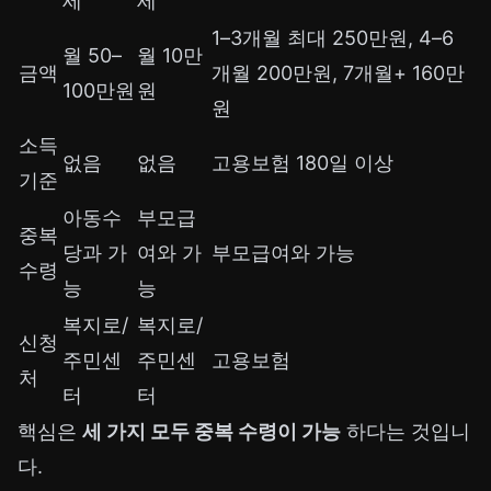
세
세
1–3개월 최대 250만원, 4–6
월 50–
월 10만
금액
개월 200만원, 7개월+ 160만
100만원
원
원
소득
없음
없음
고용보험 180일 이상
기준
아동수
부모급
중복
당과 가
여와 가
부모급여와 가능
수령
능
능
복지로/
복지로/
신청
주민센
주민센
고용보험
처
터
터
핵심은
세 가지 모두 중복 수령이 가능
하다는 것입니
다.