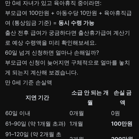
만 0세 자녀가 있고 육아휴직 중이라면:
부모급여 100만원 + 아동수당 10만원 + 육아휴직급
여 (통상임금 기준) =
동시 수령 가능
출산 전후 급여가 궁금하다면
출산휴가급여 계산기
로 예상 수령액을 미리 확인해보세요.
60일 넘겨 신청하면 얼마나 손해일까?
부모급여 신청이 늦어지면 구체적으로 얼마를 놓치
게 되는지 계산해 보겠습니다.
만 0세 기준 손실액
소급 안 되는 개
손실 금
지연 기간
월
액
60일 이내
0개월
0원
61–90일 (약 1개월 초과)
1개월
100만원
91–120일 (약 2개월 초