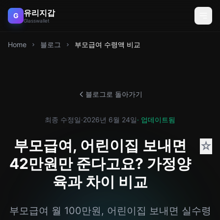
유리지갑
G
Glasswallet
Home
블로그
부모급여 수령액 비교
블로그로 돌아가기
최종 수정일
·
2026년 6월 24일
· 업데이트됨
부모급여, 어린이집 보내면
☆
42만원만 준다고요? 가정양
육과 차이 비교
부모급여 월 100만원, 어린이집 보내면 실수령