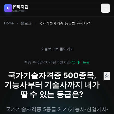
유리지갑
G
Glasswallet
Home
블로그
국가기술자격증 등급별 응시자격
블로그로 돌아가기
최종 수정일
·
2026년 5월 6일
· 업데이트됨
국가기술자격증 500종목,
☆
기능사부터 기술사까지 내가
딸 수 있는 등급은?
국가기술자격증 5등급 체계(기능사·산업기사·