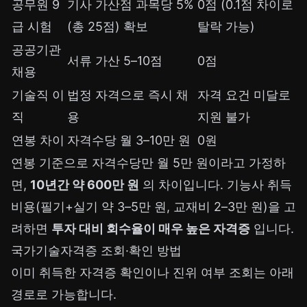
공무원 9
기사 가산점 과목당 5%
0점 (0.1점 차이로
급 시험
(총 25점) 확보
탈락 가능)
공공기관
서류 가산 5–10점
0점
채용
기술직 이
법정 자격으로 즉시 채
자격 요건 미달로
직
용
지원 불가
연봉 차이
자격수당 월 3–10만 원
0원
연봉 기준으로 자격수당만 월 5만 원이라고 가정하
면,
10년간 약 600만 원
의 차이입니다. 기능사 취득
비용(필기+실기 약 3–5만 원, 교재비 2–3만 원)을 고
려하면
투자 대비 회수율이 매우 높은 자격증
입니다.
국가기술자격증 조회·확인 방법
이미 취득한 자격증 확인이나 진위 여부 조회는 아래
경로로 가능합니다.