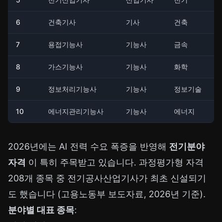
6
건축기사
기사
건축
7
용접기능사
기능사
금속
8
가스기능사
기능사
화학
9
정보처리기능사
기능사
정보기술
10
에너지관리기능사
기능사
에너지
2026년에는 AI 전력 수요 폭증을 반영해
전기분야
자격
이 특히 주목받고 있습니다. 과정평가형 자격
208개 종목 중 전기공사산업기사가 최초 신설되기
도 했습니다 (고용노동부 보도자료, 2026년 기준).
분야별 대표 종목
: