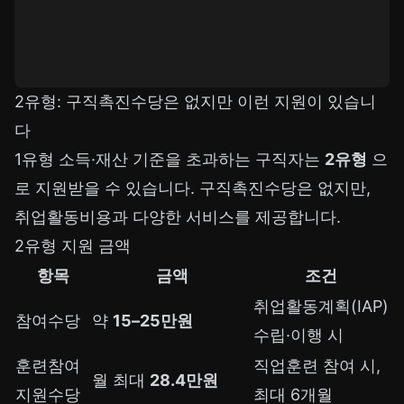
2유형: 구직촉진수당은 없지만 이런 지원이 있습니
다
1유형 소득·재산 기준을 초과하는 구직자는
2유형
으
로 지원받을 수 있습니다. 구직촉진수당은 없지만,
취업활동비용과 다양한 서비스를 제공합니다.
2유형 지원 금액
항목
금액
조건
취업활동계획(IAP)
참여수당
약
15–25만원
수립·이행 시
훈련참여
직업훈련 참여 시,
월 최대
28.4만원
지원수당
최대 6개월