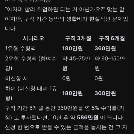
“어차피 빨리 취업하면 되는 거 아닌가요?” 맞는 말
이지만, 구직 기간 동안의 생활비가 현실적인 문제입
니다.
시나리오
구직 3개월
구직 6개월
1유형 수령액
180만원
360만원
2유형 수령액 (참여수
약 45–75만
약 90–150만
당)
원
원
미신청 시
0원
0원
차이 (미신청 대비 1유
180만원
360만원
형)
구직 기간 6개월 동안 360만원을 연 5% 수익률(가
정) 로 투자했다면, 10년 후 약
586만원
이 됩니다.
신청 한 번으로 받을 수 있는 금액을 놓치는 건 그 자