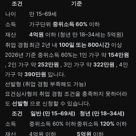
조건
기준
나이
만 15–69세
소득
가구단위
중위소득 60%
이하
재산
4억원
이하 (청년 만 18–34세는 5억원)
취업 경험
최근 2년 내
100일 또는 800시간
이상
2026년 기준 중위소득 60%는 1인 가구 약
154만원
, 2인 가구 약
252만원
, 3인 가구 약
322만원
, 4인
가구 약
390만원
입니다.
선발형 (취업 경험 부족해도 가능)
요건심사형의 취업 경험 조건을 충족하지 못하더라
도
선발형
으로 신청할 수 있습니다.
조건
일반 (만 15–69세)
청년 (만 18–34세)
소득
중위소득 60% 이하
중위소득
120%
이하
재산
4억원 이하
5억원
이하